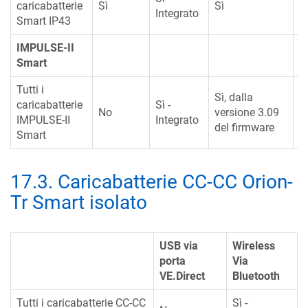
caricabatterie
Sì
Sì
N
Integrato
Smart IP43
IMPULSE-II
Smart
Tutti i
Sì
Sì, dalla
caricabatterie
Sì -
v
No
versione 3.09
IMPULSE-II
Integrato
3
del firmware
Smart
f
17.3
.
Caricabatterie CC-CC Orion-
Tr Smart isolato
USB via
Wireless
porta
Via
VE.Direct
Bluetooth
Tutti i caricabatterie CC-CC
Sì -