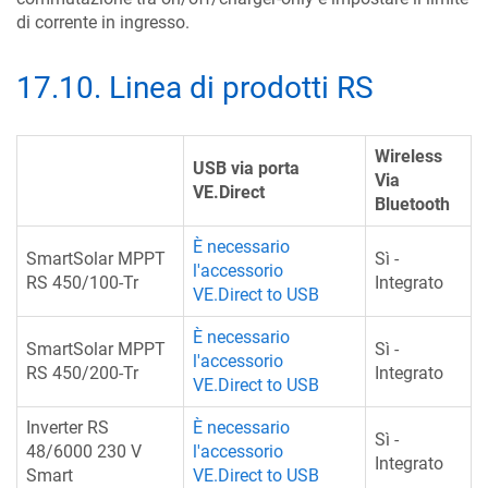
di corrente in ingresso.
17.10
.
Linea di prodotti RS
Wireless
USB via porta
Via
VE.Direct
Bluetooth
È necessario
SmartSolar MPPT
Sì -
l'accessorio
RS 450/100-Tr
Integrato
VE.Direct to USB
È necessario
SmartSolar MPPT
Sì -
l'accessorio
RS 450/200-Tr
Integrato
VE.Direct to USB
Inverter RS
È necessario
Sì -
48/6000 230 V
l'accessorio
Integrato
Smart
VE.Direct to USB