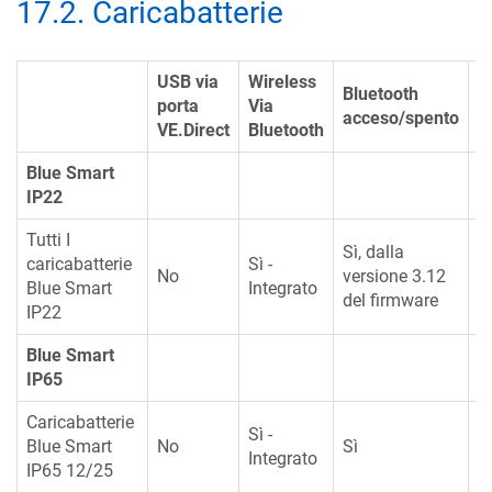
17.2
.
Caricabatterie
USB via
Wireless
C
Bluetooth
porta
Via
ci
acceso/spento
VE.Direct
Bluetooth
c
Blue Smart
IP22
Tutti I
Sì, dalla
caricabatterie
Sì -
No
versione 3.12
N
Blue Smart
Integrato
del firmware
IP22
Blue Smart
IP65
Caricabatterie
Sì -
Blue Smart
No
Sì
S
Integrato
IP65 12/25