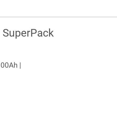
m SuperPack
100Ah |