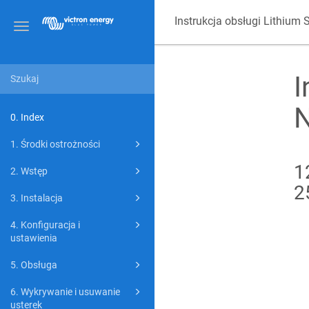
Instrukcja obsługi Lithium
Toggle
navigation
I
0. Index
1. Środki ostrożności
1
2. Wstęp
2
3. Instalacja
4. Konfiguracja i
ustawienia
5. Obsługa
6. Wykrywanie i usuwanie
usterek