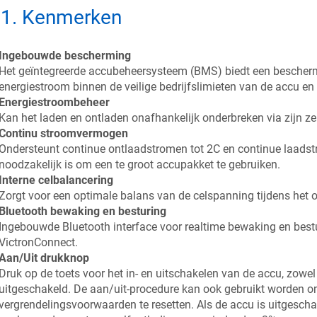
.1
.
Kenmerken
Ingebouwde bescherming
Het geïntegreerde accubeheersysteem (BMS) biedt een beschermi
energiestroom binnen de veilige bedrijfslimieten van de accu en h
Energiestroombeheer
Kan het laden en ontladen onafhankelijk onderbreken via zijn ze
Continu stroomvermogen
Ondersteunt continue ontlaadstromen tot 2C en continue laadst
noodzakelijk is om een te groot accupakket te gebruiken.
Interne celbalancering
Zorgt voor een optimale balans van de celspanning tijdens het op
Bluetooth bewaking en besturing
Ingebouwde Bluetooth interface voor realtime bewaking en best
VictronConnect.
Aan/Uit drukknop
Druk op de toets voor het in- en uitschakelen van de accu, zowel
uitgeschakeld. De aan/uit-procedure kan ook gebruikt worden om
vergrendelingsvoorwaarden te resetten. Als de accu is uitgescha