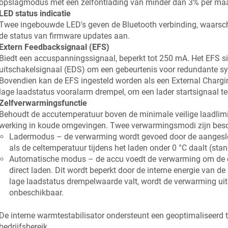
opslagmodus met een zelfontlading van minder dan 3% per ma
LED status indicatie
Twee ingebouwde LED's geven de Bluetooth verbinding, waars
de status van firmware updates aan.
Extern Feedbacksignaal (EFS)
Biedt een accuspanningssignaal, beperkt tot 250 mA. Het EFS si
uitschakelsignaal (EDS) om een gebeurtenis voor redundante s
Bovendien kan de EFS ingesteld worden als een External Chargi
lage laadstatus vooralarm drempel, om een lader startsignaal te
Zelfverwarmingsfunctie
Behoudt de accutemperatuur boven de minimale veilige laadlim
werking in koude omgevingen. Twee verwarmingsmodi zijn besc
Ladermodus – de verwarming wordt gevoed door de aangeslot
als de celtemperatuur tijdens het laden onder 0 °C daalt (stan
Automatische modus – de accu voedt de verwarming om de c
direct laden. Dit wordt beperkt door de interne energie van de
lage laadstatus drempelwaarde valt, wordt de verwarming uit
onbeschikbaar.
De interne warmtestabilisator ondersteunt een geoptimaliseerd 
bedrijfsbereik.