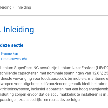
leiding
Inleiding
.
Inleiding
 deze sectie
. Kenmerken
. Productoverzicht
Lithium SuperPack NG accu's zijn Lithium IJzer Fosfaat (LiFePO
schillende capaciteiten met nominale spanningen van 12,8 V, 25,
 directe vervanging voor loodzuuraccu's bij mobiele, maritieme e
worpen voor uitgebreid zelfvoorzienend gebruik biedt het ruime 
ktriciteitssysteem, inclusief apparaten met een hoog energieverb
sluiting zorgen ervoor dat de accu makkelijk te installeren is in a
passingen, zoals bedrijfs- en recreatievoertuigen.