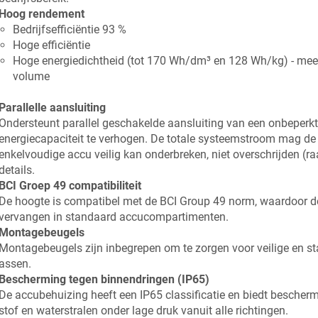
Hoog rendement
Bedrijfsefficiëntie 93 %
Hoge efficiëntie
Hoge energiedichtheid (tot 170 Wh/dm³ en 128 Wh/kg) - meer
volume
Parallelle aansluiting
Ondersteunt parallel geschakelde aansluiting van een onbeperkt
energiecapaciteit te verhogen. De totale systeemstroom mag de
enkelvoudige accu veilig kan onderbreken, niet overschrijden (r
details.
BCI Groep 49 compatibiliteit
De hoogte is compatibel met de BCI Group 49 norm, waardoor 
vervangen in standaard accucompartimenten.
Montagebeugels
Montagebeugels zijn inbegrepen om te zorgen voor veilige en stab
assen.
Bescherming tegen binnendringen (IP65)
De accubehuizing heeft een IP65 classificatie en biedt bescher
stof en waterstralen onder lage druk vanuit alle richtingen.