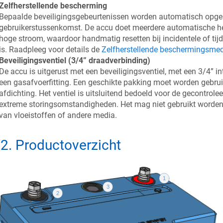
Zelfherstellende bescherming
Bepaalde beveiligingsgebeurtenissen worden automatisch opg
gebruikerstussenkomst. De accu doet meerdere automatische hers
hoge stroom, waardoor handmatig resetten bij incidentele of tij
is. Raadpleeg voor details de
Zelfherstellende beschermingsm
Beveiligingsventiel (3/4” draadverbinding)
De accu is uitgerust met een beveiligingsventiel, met een 3/4” i
een gasafvoerfitting. Een geschikte pakking moet worden gebru
afdichting. Het ventiel is uitsluitend bedoeld voor de gecontrole
extreme storingsomstandigheden. Het mag niet gebruikt worden 
van vloeistoffen of andere media.
.2
.
Productoverzicht