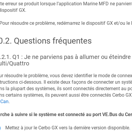
te erreur se produit lorsque l’application Marine MFD ne parvien
dispositif GX.
Pour résoudre ce problème, redémarrez le dispositif GX et/ou le
0.2
.
Questions fréquentes
.2.1
.
Q1 : Je ne parviens pas à allumer ou éteind
lti/Quattro
r résoudre le problème, vous devez identifier le mode de connex
tructions ci-dessous. Il existe deux façons de connecter un sys
s la plupart des systèmes, ils sont connectés directement au por
s certains systèmes, ils peuvent aussi être connectés
Cerbo GX
.Can
.
che à suivre si le système est connecté au port VE.Bus du
Ce
Mettez à jour le
Cerbo GX
vers la dernière version disponible.