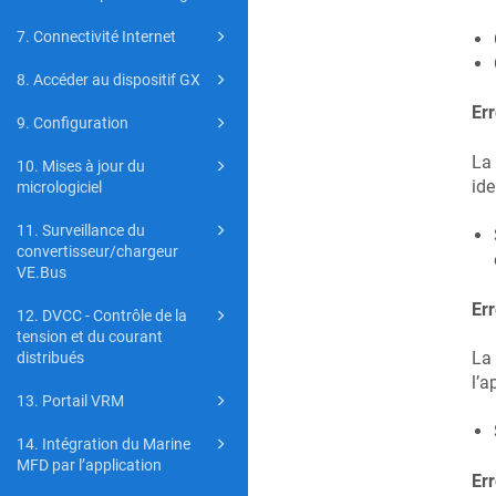
7. Connectivité Internet
8. Accéder au dispositif GX
Er
9. Configuration
La 
10. Mises à jour du
ide
micrologiciel
11. Surveillance du
convertisseur/chargeur
VE.Bus
Err
12. DVCC - Contrôle de la
tension et du courant
La 
distribués
l’a
13. Portail VRM
14. Intégration du Marine
MFD par l’application
Err