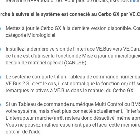
référence BPP900300100. Pour plus de détails, lisez ses
inst
rche à suivre si le système est connecté au
Cerbo GX
par VE.C
Mettez à jour le
Cerbo GX
à la dernière version disponible. Co
catégorie Micrologiciel.
Installez la dernière version de l’interface VE.Bus vers VE.Ca
ce faire est d’utiliser la fonction de Mise à jour du micrologic
besoin de matériel spécial (CANUSB).
Le système comporte-t-il un Tableau de commande numériqu
VE.Bus ? Si c’est le cas, il est normal que la fonction on/off 
remarques relatives à VE.Bus dans le manuel du
Cerbo GX
.
Si un Tableau de commande numérique Multi Control ou BMS
votre système, mais n’est plus connecté actuellement, l’inter
L’interrupteur marche/arrêt restera donc désactivé, même après
Vous ne pouvez malheureusement pas effacer cette mémoir
obtenir de l’aide.