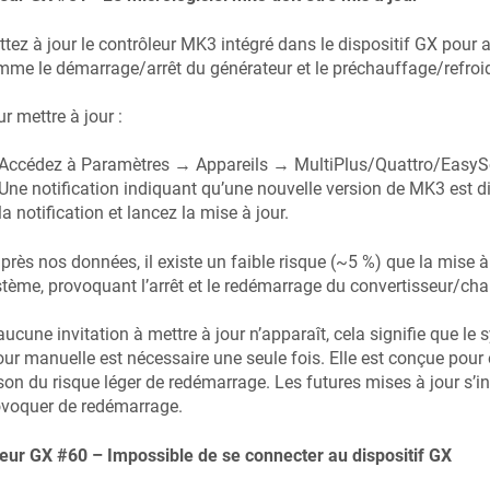
tez à jour le contrôleur MK3 intégré dans le dispositif GX pour a
me le démarrage/arrêt du générateur et le préchauffage/refro
r mettre à jour :
Accédez à Paramètres → Appareils → MultiPlus/Quattro/EasySo
Une notification indiquant qu’une nouvelle version de MK3 est d
la notification et lancez la mise à jour.
près nos données, il existe un faible risque (~5 %) que la mise 
tème, provoquant l’arrêt et le redémarrage du convertisseur/cha
aucune invitation à mettre à jour n’apparaît, cela signifie que le 
our manuelle est nécessaire une seule fois. Elle est conçue pour ê
son du risque léger de redémarrage. Les futures mises à jour s’
ovoquer de redémarrage.
eur GX #60 – Impossible de se connecter au dispositif GX