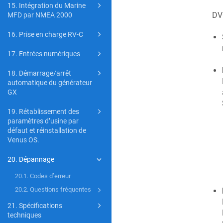
15. Intégration du Marine
DVC
MFD par NMEA 2000
16. Prise en charge RV-C
17. Entrées numériques
18. Démarrage/arrêt
automatique du générateur
GX
19. Rétablissement des
paramètres d’usine par
défaut et réinstallation de
Venus OS.
20. Dépannage
20.1. Codes d’erreur
20.2. Questions fréquentes
21. Spécifications
techniques