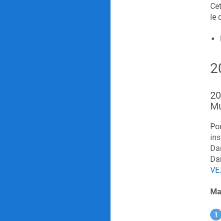
Cet
le 
2
20
Mu
Pou
ins
Dan
Dan
VE
Mar