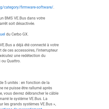
g/category/firmware-software/
.
 un BMS VE.Bus dans votre
rrêt soit désactivée.
uel
du
Cerbo GX
.
E.Bus a déjà été connecté à votre
 de ces accessoires, l’interrupteur
exécutez une redétection du
 ou Quattro.
 5 unités : en fonction de la
me ne puisse être rallumé après
e, vous devrez débrancher le câble
émarré le système VE.Bus. La
r les grands systèmes VE.Bus »,