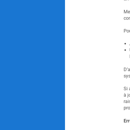
Met
com
Pou
D’a
sys
Si 
à j
rai
pr
Err