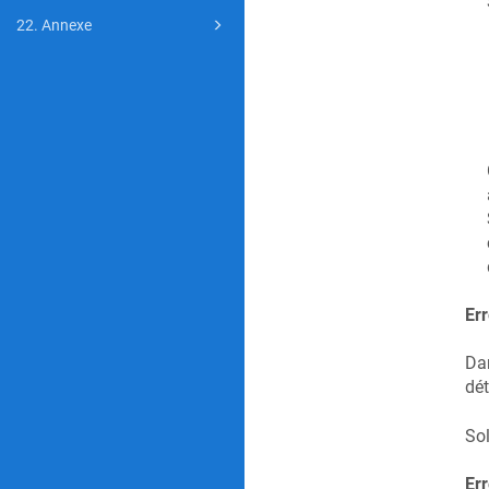
22. Annexe
Er
Dan
dét
Sol
Err