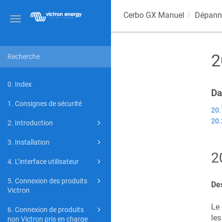
Cerbo GX
Manuel
Dépann
Toggle
navigation
2
0. Index
Da
1. Consignes de sécurité
20.
20.
2. Introduction
3. Installation
2
4. L’interface utilisateur
5. Connexion des produits
Des
Victron
Le 
6. Connexion de produits
les
non Victron pris en charge