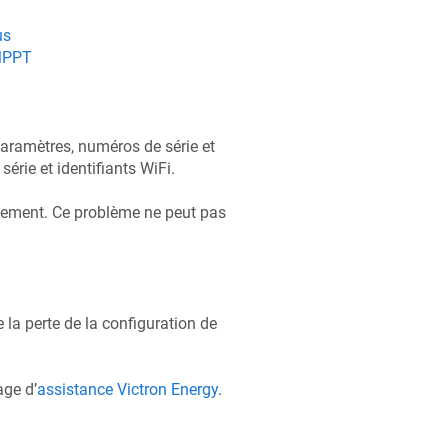
us
 MPPT
paramètres, numéros de série et
érie et identifiants WiFi.
lacement. Ce problème ne peut pas
a perte de la configuration de
age d’
assistance Victron Energy
.