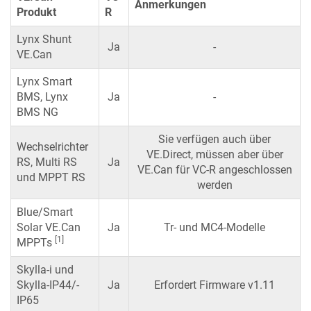
Anmerkungen
Produkt
R
Lynx Shunt
Ja
-
VE.Can
Lynx Smart
BMS, Lynx
Ja
-
BMS NG
Sie verfügen auch über
Wechselrichter
VE.Direct, müssen aber über
RS, Multi RS
Ja
VE.Can für VC-R angeschlossen
und MPPT RS
werden
Blue/Smart
Solar VE.Can
Ja
Tr- und MC4-Modelle
[1]
MPPTs
Skylla-i und
Skylla-IP44/-
Ja
Erfordert Firmware v1.11
IP65