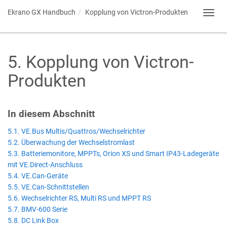
Ekrano GX
Handbuch
Kopplung von Victron-Produkten
Toggl
navig
5
.
Kopplung von Victron-
Produkten
In diesem Abschnitt
5.1. VE.Bus Multis/Quattros/Wechselrichter
5.2. Überwachung der Wechselstromlast
5.3. Batteriemonitore, MPPTs, Orion XS und Smart IP43-Ladegeräte
mit VE.Direct-Anschluss
5.4. VE.Can-Geräte
5.5. VE.Can-Schnittstellen
5.6. Wechselrichter RS, Multi RS und MPPT RS
5.7. BMV-600 Serie
5.8. DC Link Box