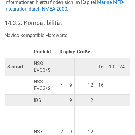
Informationen hierzu finden sich im Kapitel
Marine MFD-
Integration durch NMEA 2000
.
14.3.2
.
Kompatibilität
Navico-kompatible Hardware:
Produkt
Display-Größe
A
NSO
Simrad
16
19
24
EVO3/S
NSS
N
*
9
12
16
EVO3/S
is
IDS
9
12
Ve
ei
Br
NSX
7
9
12
we