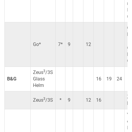
ni
Fu
un
Go
ko
Go*
7*
9
12
Go
ko
Go
3
Zeus
/3S
B&G
Glass
16
19
24
Helm
Z
3
Zeus
/3S
*
9
12
16
ko
Ve
ei
Br