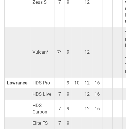
Zeus S
7
9
12
we
ni
Fu
un
Vu
ni
ko
Vulcan*
7*
9
12
Vu
7F
ko
Lowrance
HDS Pro
9
10
12
16
HDS Live
7
9
12
16
HDS
7
9
12
16
Carbon
Elite FS
7
9