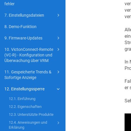
ve
fehler
ver
7. Einstellungsdateien
ve
8. Demo-Funktion
All
ein
9. Firmware-Updates
Str
gra
10. VictonConnect-Remote
(VC-R) - Konfiguration und
Überwachung über VRM
In 
Pro
11. Gespeicherte Trends &
Sofortige Anzeige
Fal
er 
12. Einstellungssperre
12.1. Einführung
Seh
12.2. Eigenschaften
12.3. Unterstützte Produkte
12.4. Anweisungen und
Erklärung