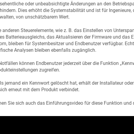
rsehentliche oder unbeabsichtigte Änderungen an den Betriebsp
hindern. Dies erhöht die Systemstabilität und ist für Ingenieure,
rwalten, von unschätzbarem Wert.
e anderen Steuerelemente, wie z. B. das Einstellen von Unters
es Batterieausgleichs, das Aktualisieren der Firmware und das E
om, bleiben für Systembesitzer und Endbenutzer verfügbar. Echt
fische Analysen bleiben ebenfalls zugänglich.
Notfällen können Endbenutzer jederzeit über die Funktion „Kennw
dukteinstellungen zugreifen.
ls jemand ein Kennwort gelöscht hat, erhält der Installateur o
sich erneut mit dem Produkt verbindet.
en Sie sich auch das Einführungsvideo für diese Funktion und 