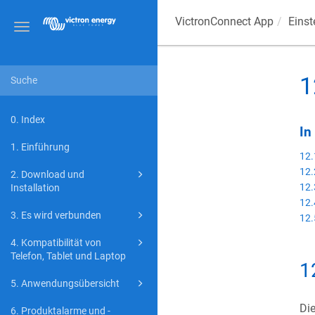
VictronConnect App
Einst
Toggle
navigation
1
0. Index
In
1. Einführung
12.
12.
2. Download und
12.
Installation
12.
3. Es wird verbunden
12.
4. Kompatibilität von
Telefon, Tablet und Laptop
1
5. Anwendungsübersicht
Die
6. Produktalarme und -