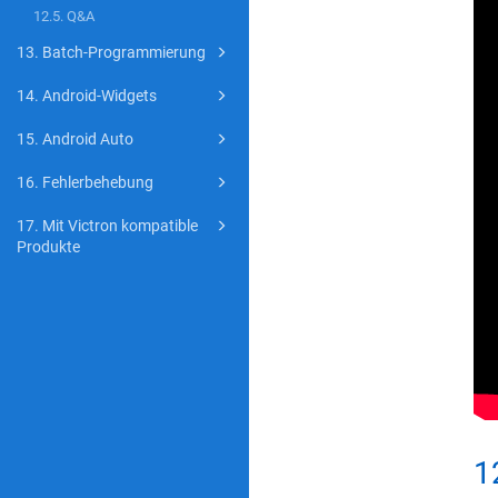
12.5. Q&A
13. Batch-Programmierung
14. Android-Widgets
15. Android Auto
16. Fehlerbehebung
17. Mit Victron kompatible
Produkte
1