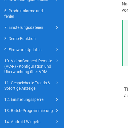
Nac
vo
6. Produktalarme und -
fehler
7. Einstellungsdateien
8. Demo-Funktion
9. Firmware-Updates
10. VictonConnect-Remote
(VC-R) - Konfiguration und
Überwachung über VRM
11. Gespeicherte Trends &
Sofortige Anzeige
T
au
12. Einstellungssperre
13. Batch-Programmierung
14. Android-Widgets