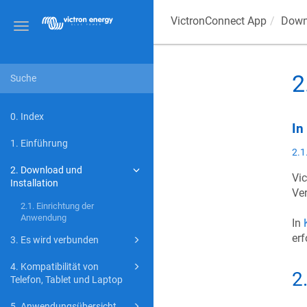
VictronConnect App
Downl
Toggle
navigation
2
0. Index
In
1. Einführung
2.1
2. Download und
Vi
Installation
Ve
2.1. Einrichtung der
Anwendung
In
erf
3. Es wird verbunden
4. Kompatibilität von
2
Telefon, Tablet und Laptop
5. Anwendungsübersicht