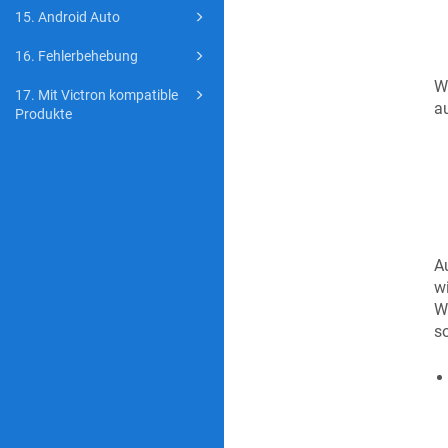
15. Android Auto
16. Fehlerbehebung
W
17. Mit Victron kompatible
a
Produkte
A
w
We
s