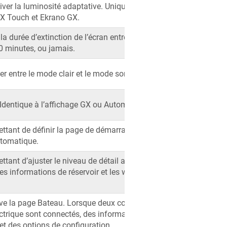
iver la luminosité adaptative. Uniquement
GX Touch et Ekrano GX.
la durée d’extinction de l’écran entre
0 minutes, ou jamais.
r entre le mode clair et le mode sombre.
Identique à l’affichage GX ou Automatique.
tant de définir la page de démarrage et le
utomatique.
ant d’ajuster le niveau de détail affiché
les informations de réservoir et les widgets
ive la page Bateau. Lorsque deux contrôleurs
ctrique sont connectés, des informations
et des options de configuration