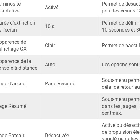
uminosité
Permet de désact
Activé
daptative
pour les écrans 
urée d’extinction
Permet de définir 
10 s
e l’écran
10 secondes et 3
pparence de
Clair
Permet de bascule
’affichage GX
pparence de la
Auto
Les options sont 
onsole à distance
Sous-menu permet
age d’accueil
Page Résumé
délai de retour a
Sous-menu permett
age Résumé
dans les jauges, 
centraux.
Active ou désact
de propulsion éle
age Bateau
Désactivée
supplémentaires 