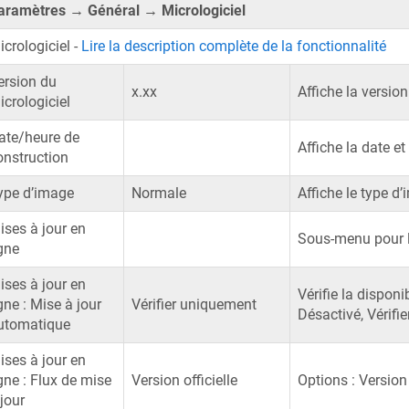
aramètres → Général → Micrologiciel
icrologiciel -
Lire la description complète de la fonctionnalité
ersion du
x.xx
Affiche la version
icrologiciel
ate/heure de
Affiche la date et
onstruction
ype d’image
Normale
Affiche le type d
ises à jour en
Sous-menu pour le
igne
ises à jour en
Vérifie la disponi
gne : Mise à jour
Vérifier uniquement
Désactivé, Vérifie
utomatique
ises à jour en
igne : Flux de mise
Version officielle
Options : Version 
jour