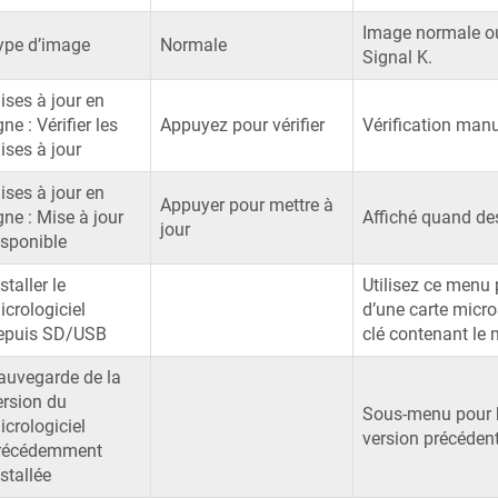
Image normale ou 
ype d’image
Normale
Signal K.
ises à jour en
gne : Vérifier les
Appuyez pour vérifier
Vérification manu
ises à jour
ises à jour en
Appuyer pour mettre à
gne : Mise à jour
Affiché quand des
jour
isponible
staller le
Utilisez ce menu p
icrologiciel
d’une carte micro
epuis SD/USB
clé contenant le 
auvegarde de la
ersion du
Sous-menu pour ba
icrologiciel
version précédent
récédemment
stallée