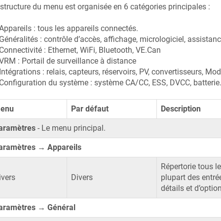
structure du menu est organisée en 6 catégories principales :
Appareils : tous les appareils connectés.
Généralités : contrôle d’accès, affichage, micrologiciel, assistan
Connectivité : Ethernet, WiFi, Bluetooth, VE.Can
VRM : Portail de surveillance à distance
Intégrations : relais, capteurs, réservoirs, PV, convertisseurs, M
Configuration du système : système CA/CC, ESS, DVCC, batterie.
enu
Par défaut
Description
aramètres
- Le menu principal.
aramètres → Appareils
Répertorie tous l
ivers
Divers
plupart des entr
détails et d’optio
aramètres → Général