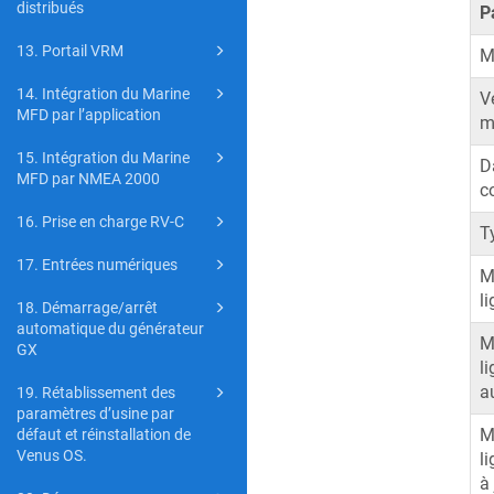
distribués
P
13. Portail VRM
M
14. Intégration du Marine
V
MFD par l’application
m
15. Intégration du Marine
D
MFD par NMEA 2000
c
16. Prise en charge RV-C
T
17. Entrées numériques
M
l
18. Démarrage/arrêt
automatique du générateur
M
GX
li
a
19. Rétablissement des
paramètres d’usine par
M
défaut et réinstallation de
Venus OS.
l
à 