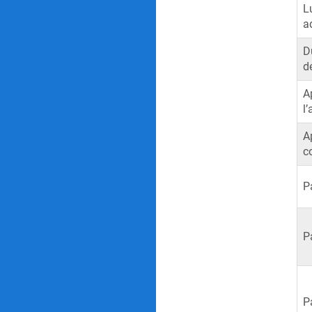
L
a
D
d
A
l
A
c
P
P
P