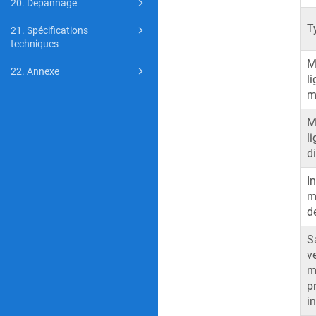
20. Dépannage
T
21. Spécifications
techniques
M
22. Annexe
li
m
M
li
d
In
m
d
S
v
m
p
in