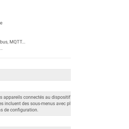
ce
odbus, MQTT...
..
es appareils connectés au dispositif GX. La
ées incluent des sous-menus avec plus de
ns de configuration.