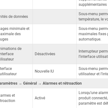
supplémentaires 
Sous-menu permett
nités de données
température, le v
lages minimale et
Sous-menu permet
aximale des
maximales fixes p
auges
automatique.
nimations de
Interrupteur perm
interface
Désactivées
l’interface utilis
ilisateur
nterface
Sous-menu permett
Nouvelle IU
utilisateur
utilisateur et l’in
aramètres → Général → Alarmes et rétroaction
Lorsqu’une alarme
larmes et
Activé
produit connecté, 
étroaction
paramètre est défi