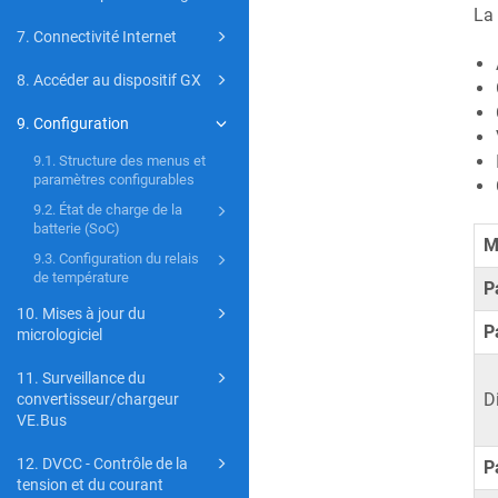
La 
7. Connectivité Internet
8. Accéder au dispositif GX
9. Configuration
9.1. Structure des menus et
paramètres configurables
9.2. État de charge de la
batterie (SoC)
M
9.3. Configuration du relais
de température
P
10. Mises à jour du
P
micrologiciel
11. Surveillance du
D
convertisseur/chargeur
VE.Bus
12. DVCC - Contrôle de la
P
tension et du courant