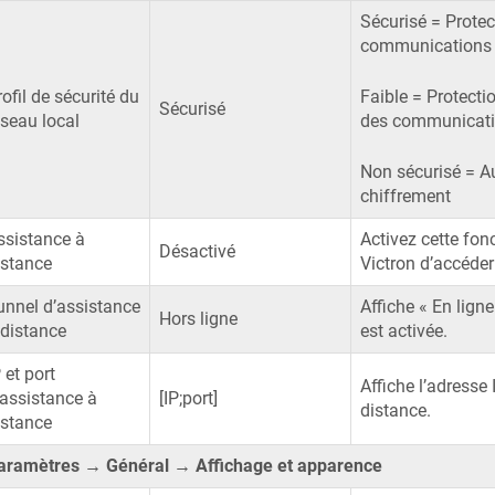
Sécurisé = Protec
communications r
ofil de sécurité du
Faible = Protecti
Sécurisé
éseau local
des communicatio
Non sécurisé = A
chiffrement
ssistance à
Activez cette fon
Désactivé
istance
Victron d’accéder
unnel d’assistance
Affiche « En ligne
Hors ligne
 distance
est activée.
 et port
Affiche l’adresse 
’assistance à
[IP;port]
distance.
istance
aramètres → Général → Affichage et apparence