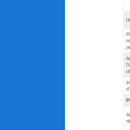
U
P
m
j
A
l’
ut
I
d'
P
A
r