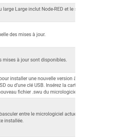
large Large inclut Node-RED et le serveur
elle des mises à jour.
 mises à jour sont disponibles.
our installer une nouvelle version à partir
SD ou d’une clé USB. Insérez la carte ou la
nouveau fichier .swu du micrologiciel.
sculer entre le micrologiciel actuel et la
e installée.