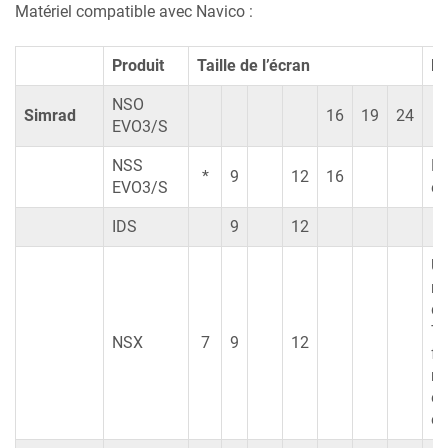
Matériel compatible avec Navico :
Produit
Taille de l’écran
R
NSO
Simrad
16
19
24
EVO3/S
NSS
N
*
9
12
16
EVO3/S
es
IDS
9
12
Ut
na
di
To
NSX
7
9
12
fo
ne
en
en