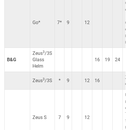
Go
co
Go*
7*
9
12
Go
co
ma
ne
3
Zeus
/3S
B&G
Glass
16
19
24
Helm
Z
3
Zeus
/3S
*
9
12
16
co
Ut
na
di
To
Zeus S
7
9
12
fo
ne