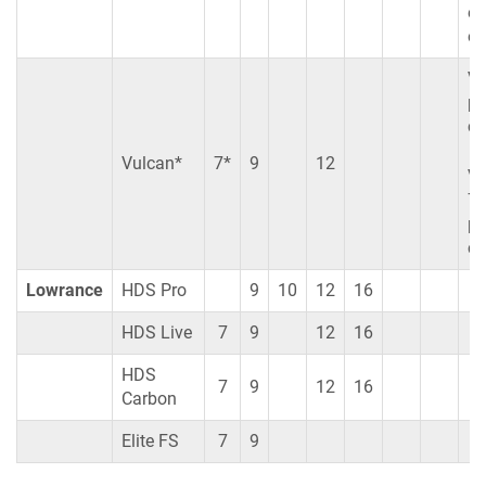
en
en
Vu
p
co
Vulcan*
7*
9
12
Vu
7F
p
co
Lowrance
HDS Pro
9
10
12
16
HDS Live
7
9
12
16
HDS
7
9
12
16
Carbon
Elite FS
7
9