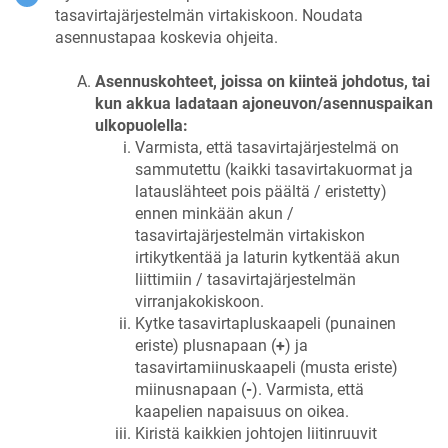
tasavirtajärjestelmän virtakiskoon. Noudata
asennustapaa koskevia ohjeita.
Asennuskohteet, joissa on kiinteä johdotus, tai
kun akkua ladataan ajoneuvon/asennuspaikan
ulkopuolella:
Varmista, että tasavirtajärjestelmä on
sammutettu (kaikki tasavirtakuormat ja
latauslähteet pois päältä / eristetty)
ennen minkään akun /
tasavirtajärjestelmän virtakiskon
irtikytkentää ja laturin kytkentää akun
liittimiin / tasavirtajärjestelmän
virranjakokiskoon.
Kytke tasavirtapluskaapeli (punainen
eriste) plusnapaan (
+
) ja
tasavirtamiinuskaapeli (musta eriste)
miinusnapaan (
-
). Varmista, että
kaapelien napaisuus on oikea.
Kiristä kaikkien johtojen liitinruuvit