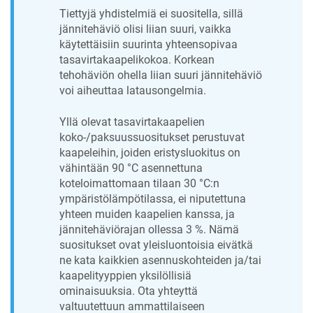
Tiettyjä yhdistelmiä ei suositella, sillä
jännitehäviö olisi liian suuri, vaikka
käytettäisiin suurinta yhteensopivaa
tasavirtakaapelikokoa. Korkean
tehohäviön ohella liian suuri jännitehäviö
voi aiheuttaa latausongelmia.
Yllä olevat tasavirtakaapelien
koko-/paksuussuositukset perustuvat
kaapeleihin, joiden eristysluokitus on
vähintään 90 °C asennettuna
koteloimattomaan tilaan 30 °C:n
ympäristölämpötilassa, ei niputettuna
yhteen muiden kaapelien kanssa, ja
jännitehäviörajan ollessa 3 %. Nämä
suositukset ovat yleisluontoisia eivätkä
ne kata kaikkien asennuskohteiden ja/tai
kaapelityyppien yksilöllisiä
ominaisuuksia. Ota yhteyttä
valtuutettuun ammattilaiseen