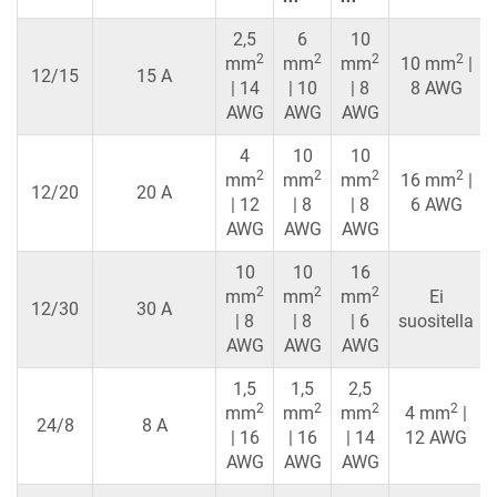
2,5
6
10
2
2
2
2
mm
mm
mm
10 mm
|
12/15
15 A
| 14
| 10
| 8
8 AWG
AWG
AWG
AWG
4
10
10
2
2
2
2
mm
mm
mm
16 mm
|
12/20
20 A
| 12
| 8
| 8
6 AWG
AWG
AWG
AWG
10
10
16
2
2
2
mm
mm
mm
Ei
12/30
30 A
| 8
| 8
| 6
suositella
AWG
AWG
AWG
1,5
1,5
2,5
2
2
2
2
mm
mm
mm
4 mm
|
24/8
8 A
| 16
| 16
| 14
12 AWG
AWG
AWG
AWG