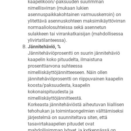
kaapelikoon/-paksuuden suurimman
nimellisvirran (mukaan lukien
asennuspaikkakohtainen varmuuskerroin) on
ylitettävä asennuskohteen maksimikäyttövirran
normaaliolosuhteissa sekä asennetun
sulakkeen tai virrankatkaisijan (mahdollisessa
ylivirtatilanteessa).
Jännitehäviö, %
Jännitehäviöprosentti on suurin jännitehäviö
kaapelin koko pituudelta, ilmaistuna
prosenttiarvona suhteessa
nimelliskäyttöjännitteeseen. Näin ollen
jännitehäviöprosentti on riippuvainen kaapelin
koosta/paksuudesta, kaapelin
kokonaispituudesta ja
nimelliskäyttöjännitteestä.
Korkeasta jännitehäviöstä aiheutuvan liiallisen
tehohukan ja toimintaongelmien välttämiseksi
järjestelmä on suunniteltava siten, että
tasavirtakaapelien pituudet ovat
mahdollisimman lyhyet, ja kytkennässä on