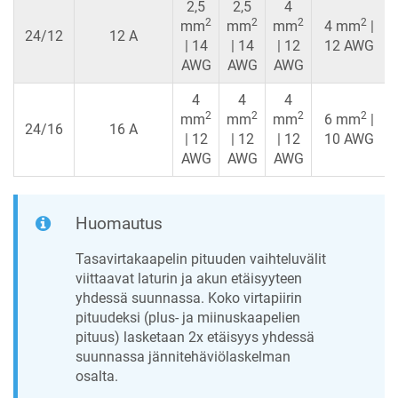
2,5
2,5
4
2
2
2
2
mm
mm
mm
4 mm
|
24/12
12 A
| 14
| 14
| 12
12 AWG
AWG
AWG
AWG
4
4
4
2
2
2
2
mm
mm
mm
6 mm
|
24/16
16 A
| 12
| 12
| 12
10 AWG
AWG
AWG
AWG
Huomautus
Tasavirtakaapelin pituuden vaihteluvälit
viittaavat laturin ja akun etäisyyteen
yhdessä suunnassa. Koko virtapiirin
pituudeksi (plus- ja miinuskaapelien
pituus) lasketaan 2x etäisyys yhdessä
suunnassa jännitehäviölaskelman
osalta.