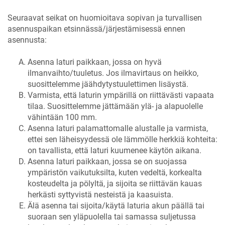
Seuraavat seikat on huomioitava sopivan ja turvallisen
asennuspaikan etsinnässä/järjestämisessä ennen
asennusta:
Asenna laturi paikkaan, jossa on hyvä
ilmanvaihto/tuuletus. Jos ilmavirtaus on heikko,
suosittelemme jäähdytystuulettimen lisäystä.
Varmista, että laturin ympärillä on riittävästi vapaata
tilaa. Suosittelemme jättämään ylä- ja alapuolelle
vähintään 100 mm.
Asenna laturi palamattomalle alustalle ja varmista,
ettei sen läheisyydessä ole lämmölle herkkiä kohteita:
on tavallista, että laturi kuumenee käytön aikana.
Asenna laturi paikkaan, jossa se on suojassa
ympäristön vaikutuksilta, kuten vedeltä, korkealta
kosteudelta ja pölyltä, ja sijoita se riittävän kauas
herkästi syttyvistä nesteistä ja kaasuista.
Älä asenna tai sijoita/käytä laturia akun päällä tai
suoraan sen yläpuolella tai samassa suljetussa