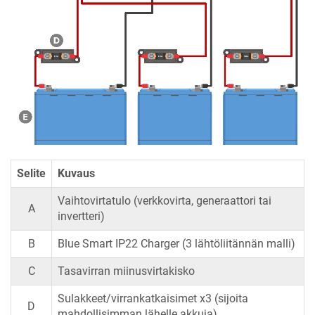
Selite
Kuvaus
Vaihtovirtatulo (verkkovirta, generaattori tai
A
invertteri)
B
Blue Smart IP22 Charger
(3 lähtöliitännän malli)
C
Tasavirran miinusvirtakisko
Sulakkeet/virrankatkaisimet x3 (sijoita
D
mahdollisimman lähelle akkuja)