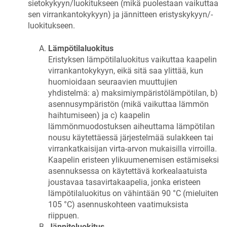
sietokykyyn/luokitukseen (mikä puolestaan vaikuttaa
sen virrankantokykyyn) ja jännitteen eristyskykyyn/-
luokitukseen.
Lämpötilaluokitus
Eristyksen lämpötilaluokitus vaikuttaa kaapelin
virrankantokykyyn, eikä sitä saa ylittää, kun
huomioidaan seuraavien muuttujien
yhdistelmä: a) maksimiympäristölämpötilan, b)
asennusympäristön (mikä vaikuttaa lämmön
haihtumiseen) ja c) kaapelin
lämmönmuodostuksen aiheuttama lämpötilan
nousu käytettäessä järjestelmää sulakkeen tai
virrankatkaisijan virta-arvon mukaisilla virroilla.
Kaapelin eristeen ylikuumenemisen estämiseksi
asennuksessa on käytettävä korkealaatuista
joustavaa tasavirtakaapelia, jonka eristeen
lämpötilaluokitus on vähintään 90 °C (mieluiten
105 °C) asennuskohteen vaatimuksista
riippuen.
Jänniteluokitus