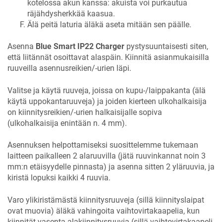
kotelossa akun kanssa: akuista voi purkautua
räjähdysherkkää kaasua.
Älä peitä laturia äläkä aseta mitään sen päälle.
Asenna
Blue Smart IP22 Charger
pystysuuntaisesti siten,
että liitännät osoittavat alaspäin. Kiinnitä asianmukaisilla
ruuveilla asennusreikien/-urien läpi.
Valitse ja käytä ruuveja, joissa on kupu-/laippakanta (älä
käytä uppokantaruuveja) ja joiden kierteen ulkohalkaisija
on kiinnitysreikien/-urien halkaisijalle sopiva
(ulkohalkaisija enintään n.
4
mm).
Asennuksen helpottamiseksi suosittelemme tukemaan
laitteen paikalleen 2 alaruuvilla (jätä ruuvinkannat noin 3
mm:n etäisyydelle pinnasta) ja asenna sitten 2 yläruuvia, ja
kiristä lopuksi kaikki 4 ruuvia.
Varo ylikiristämästä kiinnitysruuveja (sillä kiinnityslaipat
ovat muovia) äläkä vahingoita vaihtovirtakaapelia, kun
kiinnität vasenta alakiinnitysruuvia (sillä vaihtovirtakaapeli