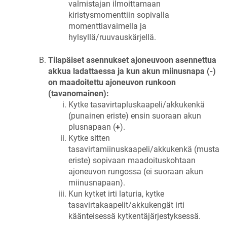
valmistajan ilmoittamaan
kiristysmomenttiin sopivalla
momenttiavaimella ja
hylsyllä/ruuvauskärjellä.
Tilapäiset asennukset ajoneuvoon asennettua
akkua ladattaessa ja kun akun miinusnapa (-)
on maadoitettu ajoneuvon runkoon
(tavanomainen):
Kytke tasavirtapluskaapeli/akkukenkä
(punainen eriste) ensin suoraan akun
plusnapaan (
+
).
Kytke sitten
tasavirtamiinuskaapeli/akkukenkä (musta
eriste) sopivaan maadoituskohtaan
ajoneuvon rungossa (ei suoraan akun
miinusnapaan).
Kun kytket irti laturia, kytke
tasavirtakaapelit/akkukengät irti
käänteisessä kytkentäjärjestyksessä.