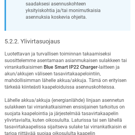
saadaksesi asennuskohteen
yksityiskohtia ja/tai monimutkaisia
asennuksia koskevia ohjeita.
5.2.2
.
Ylivirtasuojaus
Luotettavan ja turvallisen toiminnan takaamiseksi
suosittelemme asentamaan asianmukaisen sulakkeen tai
virrankatkaisimen
Blue Smart IP22 Charger
-laitteen ja
akun/akkujen väliseen tasavirtakaapelointiin,
mahdollisimman lähelle akkua/akkuja. Tämä on erityisen
tärkeää kiinteästi kaapeloiduissa asennuskohteissa.
Lähelle akkua/akkuja (energianlähde) linjaan asennetun
sulakkeen tai virrankatkaisimen ensisijainen tarkoitus on
suojata kaapelointia ja järjestelmää tasavirtakaapelin
ylivirtavialta, kuten oikosululta. Laturissa tai sen lähellä
tasavirtakaapelissa sijaitseva sulake tai virrankatkaisin ei
tarjoa riittävää suojaa oikosululta kaapelin