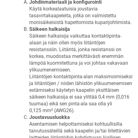
Johdinmateriaali ja konfigurointi
Käytä korkealaatuisia joustavia
tasavirtakaapeleita, jotka on valmistettu
monisäikeisistä hapettomista kuparijohtimista.
Säikeen halkaisija
Säikeen halkaisija vaikuttaa kontaktipinta-
alaan ja näin ollen myös liitäntöjen
resistanssiin. Liitäntä, jonka resistanssi on
korkea, muodostaa merkittävästi enemmän
lämpöä kuormitettuna ja voi johtaa vakavaan
ylikuumenemiseen.
Liitäntöjen kontaktipinta-alan maksimoimiseksi
ja liitäntöjen / niiden lähistön ylikuumenemisen
estämiseksi käytetyn kaapelin yksittäisen
säikeen halkaisija ei saa ylittää 0,4 mm (0,016
tuumaa) eikä sen pinta-ala saa olla yli
0,125 mm² (AWG26).
Joustavuusluokka
Asentamisen helpottamiseksi kohtuullisilla
taivutussäteillä sekä kaapelin ja/tai liitettävien
laitteiden liitäntöihin kohdistuvan liiallisen