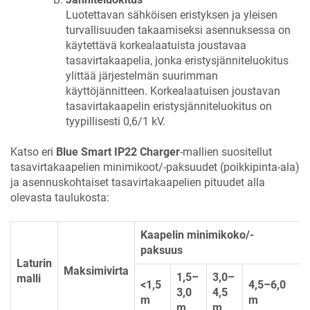
Luotettavan sähköisen eristyksen ja yleisen
turvallisuuden takaamiseksi asennuksessa on
käytettävä korkealaatuista joustavaa
tasavirtakaapelia, jonka eristysjänniteluokitus
ylittää järjestelmän suurimman
käyttöjännitteen. Korkealaatuisen joustavan
tasavirtakaapelin eristysjänniteluokitus on
tyypillisesti 0,6/1 kV.
Katso eri
Blue Smart IP22 Charger
-mallien suositellut
tasavirtakaapelien minimikoot/-paksuudet (poikkipinta-ala)
ja asennuskohtaiset tasavirtakaapelien pituudet alla
olevasta taulukosta:
Kaapelin minimikoko/-
paksuus
Laturin
Maksimivirta
1,5–
3,0–
malli
<1,5
4,5–6,0
3,0
4,5
m
m
m
m