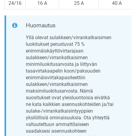
24/16
16 A
25 A
40 A
Huomautus
Yllä olevat sulakkeen/virrankatkaisimen
luokitukset perustuvat 75 %
enimmäiskäyttövirtarajaan
sulakkeen/virrankatkaisimen
minimiluokitusarvosta ja liittyvän
tasavirtakaapelin koon/paksuuden
enimmäisvirtakapasiteettiin
sulakkeen/virrankatkaisimen
maksimiluokitusarvosta. Nämä
suositukset ovat yleisluontoisia eivätkä
ne kata kaikkien asennuskohteiden ja/tai
sulake-/virrankatkaisintyyppien
yksilöllisiä ominaisuuksia. Ota yhteyttä
valtuutettuun ammattilaiseen
saadaksesi asennuskohteen