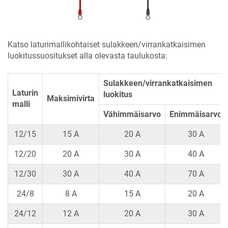
Katso laturimallikohtaiset sulakkeen/virrankatkaisimen
luokitussuositukset alla olevasta taulukosta:
Sulakkeen/virrankatkaisimen
Laturin
luokitus
Maksimivirta
malli
Vähimmäisarvo
Enimmäisarvo
12/15
15 A
20 A
30 A
12/20
20 A
30 A
40 A
12/30
30 A
40 A
70 A
24/8
8 A
15 A
20 A
24/12
12 A
20 A
30 A