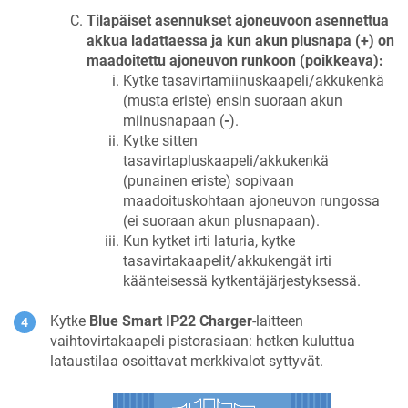
Tilapäiset asennukset ajoneuvoon asennettua
akkua ladattaessa ja kun akun plusnapa (+) on
maadoitettu ajoneuvon runkoon (poikkeava):
Kytke tasavirtamiinuskaapeli/akkukenkä
(musta eriste) ensin suoraan akun
miinusnapaan (
-
).
Kytke sitten
tasavirtapluskaapeli/akkukenkä
(punainen eriste) sopivaan
maadoituskohtaan ajoneuvon rungossa
(ei suoraan akun plusnapaan).
Kun kytket irti laturia, kytke
tasavirtakaapelit/akkukengät irti
käänteisessä kytkentäjärjestyksessä.
Kytke
Blue Smart IP22 Charger
-laitteen
vaihtovirtakaapeli pistorasiaan: hetken kuluttua
lataustilaa osoittavat merkkivalot syttyvät.