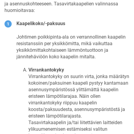
ja asennuskohteeseen. Tasavirtakaapelien valinnassa
huomioitavaa:
Kaapelikoko/-paksuus
Johtimen poikkipinta-ala on verrannollinen kaapelin
resistanssiin per yksikkömitta, mikä vaikuttaa
yksikkömittakohtaiseen lämmöntuottoon ja
jännitehäviöön koko kaapelin mitalta.
Virrankantokyky
Virrankantokyky on suurin virta, jonka määrätyn
kokoinen/paksuinen kaapeli pystyy kantamaan
asennusympäristössä ylittämättä kaapelin
eristeen lämpötilarajaa. Näin ollen
virrankantokyky riippuu kaapelin
koosta/paksuudesta, asennusympäristöstä ja
eristeen lämpötilarajasta.
Tasavirtakaapelin ja/tai liitettävien laitteiden
ylikuumenemisen estämiseksi valitun