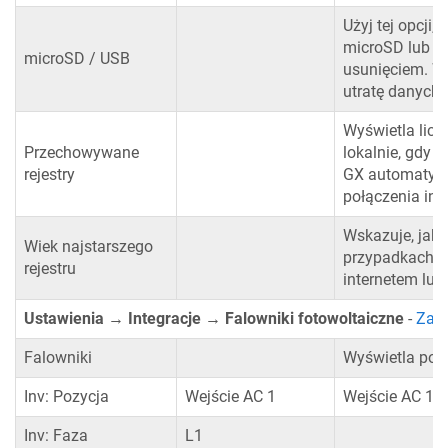
Użyj tej opcji
microSD lub u
microSD / USB
usunięciem. 
utratę danych.
Wyświetla lic
Przechowywane
lokalnie, gdy u
rejestry
GX automatyczn
połączenia int
Wskazuje, jak s
Wiek najstarszego
przypadkach, g
rejestru
internetem lu
Ustawienia → Integracje → Falowniki fotowoltaiczne
-
Zapo
Falowniki
Wyświetla podł
Inv: Pozycja
Wejście AC 1
Wejście AC 1, 
Inv: Faza
L1