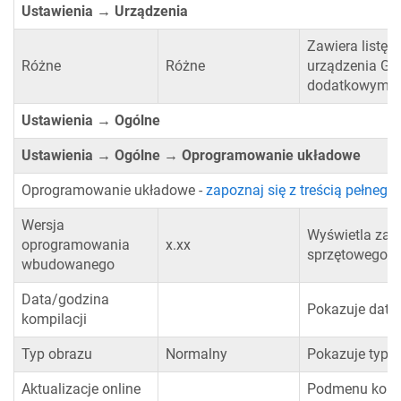
Ustawienia → Urządzenia
Zawiera listę 
Różne
Różne
urządzenia GX
dodatkowymi in
Ustawienia → Ogólne
Ustawienia → Ogólne → Oprogramowanie układowe
Oprogramowanie układowe -
zapoznaj się z treścią pełnego 
Wersja
Wyświetla zai
oprogramowania
x.xx
sprzętowego.
wbudowanego
Data/godzina
Pokazuje datę 
kompilacji
Typ obrazu
Normalny
Pokazuje typ o
Aktualizacje online
Podmenu kontro