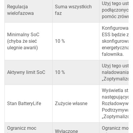
Użyj tego ust
Regulacja
Suma wszystkich
podłączonych 
wielofazowa
faz
pomóc zrównow
Konfigurowaln
Minimalny SoC
ESS będzie zas
(chyba że sieć
10 %
skonfigurowane
ulegnie awarii)
energetyczna ul
falownika.
Użyj tego usta
Aktywny limit SoC
10 %
naładowania ak
„Zoptymalizow
Wyświetla stan
następujących 
Stan BatteryLife
Zużycie własne
Rozładowywani
Podtrzymywani
„Zoptymalizow
Ogranicz moc
Ogranicz moc p
Wyłączone