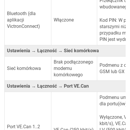
Przełącznik um
wbudowanego i
Bluetooth (dla
aplikacji
Włączone
Kod PIN: W pr
VictronConnect)
starszymi niż
przypadku mod
PIN jest wydru
Ustawienia → Łączność → Sieć komórkowa
Brak podłączonego
Podmenu z opc
Sieć komórkowa
modemu
GSM lub GX L
komórkowego
Ustawienia → Łączność → Port VE.Can
Podmenu umożli
dla portu(ów) 
Wyłączone, VE
kbit/s), VE.Ca
Port VE.Can 1..2
VE.Can (250 kbit/s)
LV (500 kbit/s)