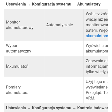
Ustawienia → Konfiguracja systemu → Akumulatory
Wybierz źródło 
więcej niż jed
Monitor
Automatycznie
monitorowania 
akumulatorowy
baterii. Więce
akumulatora 
Wybór
Wyświetla aut
automatyczny
akumulatora” j
Zapewnia dane 
[Akumulator]
informacjami 
tylko wtedy, g
Użyj tego men
Pomiary
wyświetlane po
akumulatora
Przegląd. Ten 
VRM.
Ustawienia → Konfiguracja systemu → Kontrola ładowani