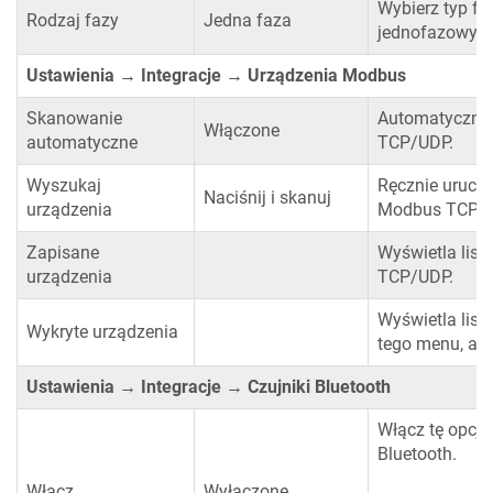
Wybierz typ fa
Rodzaj fazy
Jedna faza
jednofazowy l
Ustawienia → Integracje → Urządzenia Modbus
Skanowanie
Automatycznie
Włączone
automatyczne
TCP/UDP.
Wyszukaj
Ręcznie uruch
Naciśnij i skanuj
urządzenia
Modbus TCP/U
Zapisane
Wyświetla list
urządzenia
TCP/UDP.
Wyświetla lis
Wykryte urządzenia
tego menu, ab
Ustawienia → Integracje → Czujniki Bluetooth
Włącz tę opcję
Bluetooth.
Włącz
Wyłączone