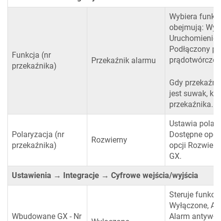
Wybiera funkcj
obejmują: Wył
Uruchomienie/
Podłączony pr
Funkcja (nr
prądotwórczego
Przekaźnik alarmu
przekaźnika)
Gdy przekaźnik
jest suwak, kt
przekaźnika.
Ustawia polary
Polaryzacja (nr
Dostępne opcje
Rozwierny
przekaźnika)
opcji Rozwiern
GX.
Ustawienia → Integracje → Cyfrowe wejścia/wyjścia
Steruje funkcj
Wyłączone, Al
Wbudowane GX - Nr
Alarm antywła