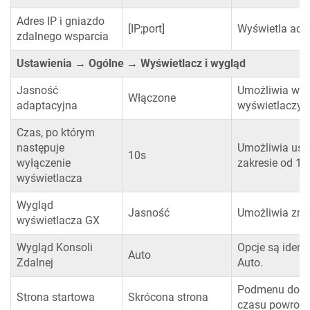
Adres IP i gniazdo
[IP;port]
Wyświetla adre
zdalnego wsparcia
Ustawienia → Ogólne → Wyświetlacz i wygląd
Jasność
Umożliwia wyłą
Włączone
adaptacyjna
wyświetlaczy 
Czas, po którym
następuje
Umożliwia ust
10s
wyłączenie
zakresie od 10
wyświetlacza
Wygląd
Jasność
Umożliwia zmia
wyświetlacza GX
Wygląd Konsoli
Opcje są ident
Auto
Zdalnej
Auto.
Podmenu do ust
Strona startowa
Skrócona strona
czasu powrotu 