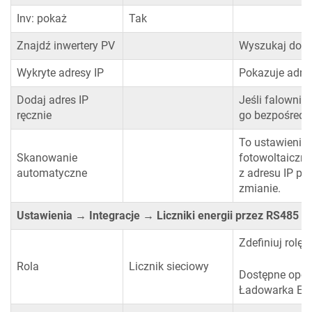
Inv: pokaż
Tak
Znajdź inwertery PV
Wyszukaj dostę
Wykryte adresy IP
Pokazuje adres
Dodaj adres IP
Jeśli falownik
ręcznie
go bezpośredni
To ustawienie 
Skanowanie
fotowoltaiczne
automatyczne
z adresu IP pr
zmianie.
Ustawienia → Integracje → Liczniki energii przez RS485
-
Zdefiniuj rolę l
Rola
Licznik sieciowy
Dostępne opcje
Ładowarka EV,