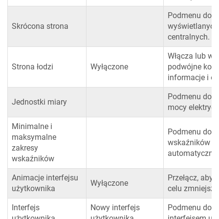
Podmenu do d
Skrócona strona
wyświetlanych 
centralnych.
Włącza lub wył
Strona łodzi
Wyłączone
podwójne kontr
informacje i op
Podmenu do ust
Jednostki miary
mocy elektrycz
Minimalne i
Podmenu do us
maksymalne
wskaźników i 
zakresy
automatyczneg
wskaźników
Animacje interfejsu
Przełącz, aby 
Wyłączone
użytkownika
celu zmniejsze
Interfejs
Nowy interfejs
Podmenu do p
użytkownika
użytkownika
interfejsem uż