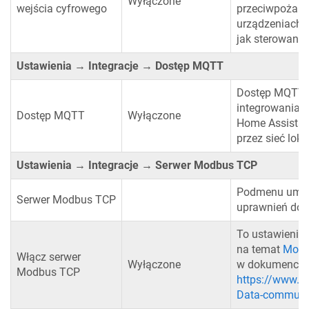
Wyłączone
wejścia cyfrowego
przeciwpożaro
urządzeniach G
jak sterowanie
Ustawienia → Integracje → Dostęp MQTT
Dostęp MQTT m
integrowania ur
Dostęp MQTT
Wyłączone
Home Assistan
przez sieć loka
Ustawienia → Integracje → Serwer Modbus TCP
Podmenu umożl
Serwer Modbus TCP
uprawnień dos
To ustawienie
na temat
Mod
Włącz serwer
Wyłączone
w dokumencie 
Modbus TCP
https://www.v
Data-communic