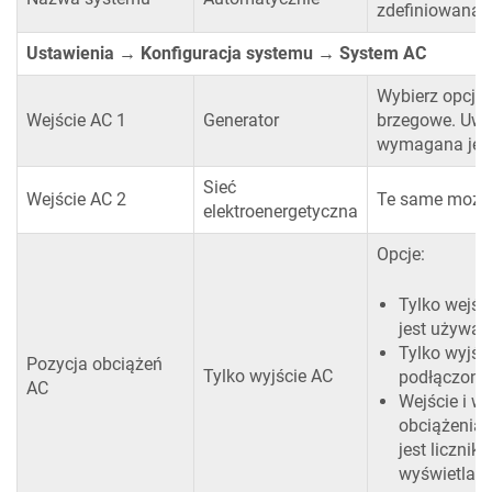
zdefiniowaną 
Ustawienia → Konfiguracja systemu → System AC
Wybierz opcję 
Wejście AC 1
Generator
brzegowe. Uwag
wymagana jest
Sieć
Wejście AC 2
Te same możli
elektroenergetyczna
Opcje:
Tylko wejśc
jest używan
Tylko wyjśc
Pozycja obciążeń
Tylko wyjście AC
podłączone 
AC
Wejście i w
obciążenia 
jest licznik
wyświetlane