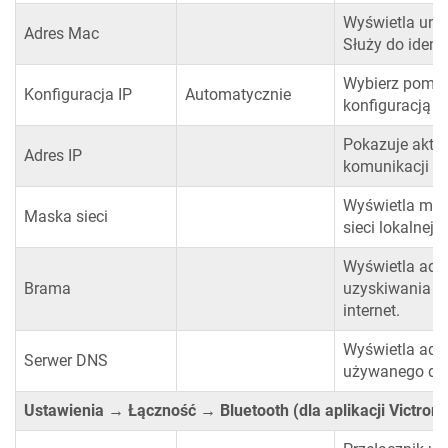
Wyświetla unik
Adres Mac
Służy do ident
Wybierz pomię
Konfiguracja IP
Automatycznie
konfiguracją ad
Pokazuje aktua
Adres IP
komunikacji si
Wyświetla mas
Maska sieci
sieci lokalnej.
Wyświetla adre
Brama
uzyskiwania do
internet.
Wyświetla adr
Serwer DNS
używanego do 
Ustawienia → Łączność → Bluetooth (dla aplikacji Victron