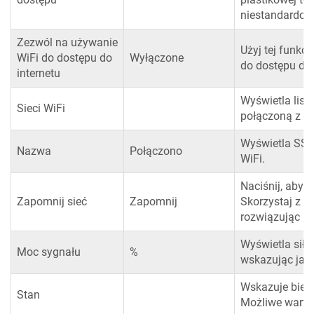
niestandardow
Zezwól na używanie
Użyj tej funkc
WiFi do dostępu do
Wyłączone
do dostępu do 
internetu
Wyświetla listę
Sieci WiFi
połączoną z urz
Wyświetla SSID
Nazwa
Połączono
WiFi.
Naciśnij, aby 
Zapomnij sieć
Zapomnij
Skorzystaj z te
rozwiązując p
Wyświetla siłę
Moc sygnału
%
wskazując jak
Wskazuje bieżą
Stan
Możliwe wartoś