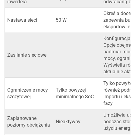
inwertera
odwracaną z p
Określa docel
Nastawa sieci
50 W
zapewnia bufo
eksportowi ene
Konfiguracja i 
Opcje obejmuj
nadmiar mocy,
Zasilanie sieciowe
mocy, ogranic
Wyświetla równ
aktualnie akty
Tylko powyżej
Ograniczenie mocy
Tylko powyżej
również podme
szczytowej
minimalnego SoC
importu i eksp
fazy.
Umożliwia ust
Zaplanowane
Nieaktywny
podczas który
poziomy obciążenia
użyciu energii z