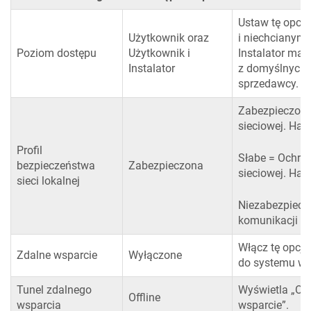
Ustaw tę opcj
Użytkownik oraz
i niechcianym 
Poziom dostępu
Użytkownik i
Instalator ma 
Instalator
z domyślnych 
sprzedawcy.
Zabezpieczone
sieciowej. Has
Profil
Słabe = Ochron
bezpieczeństwa
Zabezpieczona
sieciowej. Has
sieci lokalnej
Niezabezpiecz
komunikacji si
Włącz tę opcję
Zdalne wsparcie
Wyłączone
do systemu w 
Tunel zdalnego
Wyświetla „Onl
Offline
wsparcia
wsparcie”.