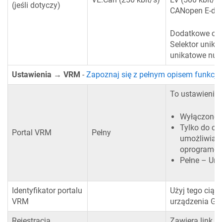
(jeśli dotyczy)
CANopen E-driv
Dodatkowe opc
Selektor unik
unikatowe nume
Ustawienia → VRM
-
Zapoznaj się z pełnym opisem funkcji
To ustawienie 
Wyłączone 
Tylko do od
Portal VRM
Pełny
umożliwia z
oprogramow
Pełne – Umo
Identyfikator portalu
Użyj tego ciąg
VRM
urządzenia GX
Rejestracja
Zawiera link i/