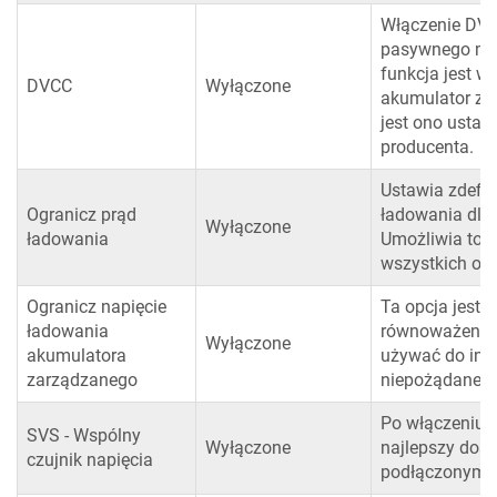
Włączenie DVC
pasywnego mon
funkcja jest w
DVCC
Wyłączone
akumulator za
jest ono ustaw
producenta.
Ustawia zdefi
Ogranicz prąd
ładowania dla
Wyłączone
ładowania
Umożliwia to 
wszystkich ob
Ogranicz napięcie
Ta opcja jest
ładowania
równoważenia 
Wyłączone
akumulatora
używać do inn
zarządzanego
niepożądane s
Po włączeniu 
SVS - Wspólny
Wyłączone
najlepszy dost
czujnik napięcia
podłączonym 