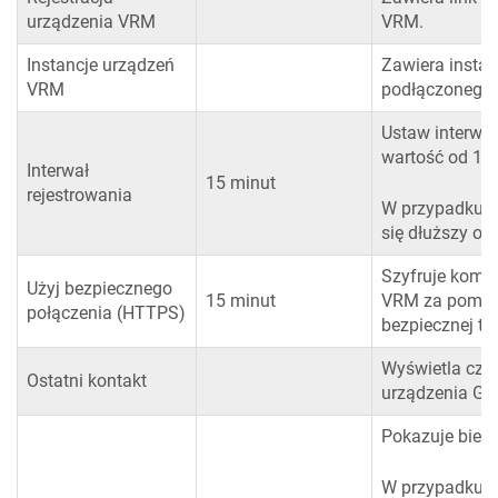
urządzenia VRM
VRM.
Instancje urządzeń
Zawiera instan
VRM
podłączonego 
Ustaw interwa
wartość od 1 m
Interwał
15 minut
rejestrowania
W przypadku s
się dłuższy od
Szyfruje komu
Użyj bezpiecznego
15 minut
VRM za pomocą
połączenia (HTTPS)
bezpiecznej tr
Wyświetla czas
Ostatni kontakt
urządzenia GX
Pokazuje bież
W przypadku bł