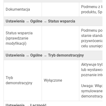
Podmenu z lin
Dokumentacja
produktu, Społe
Ustawienia → Ogólne → Status wsparcia
Podmenu pokaz
Status wsparcia
stanie standa
(sprawdzanie
przywrócenia 
modyfikacji)
celu usunięcia
Ustawienia → Ogólne → Tryb demonstracyjny
Aktywuje tryb
lub wystawcom
poznanie inter
Tryb
Wyłączone
demonstracyjny
Uwaga: Włącze
symulowane ur
demonstracyjn
Ustawienia → Łączność