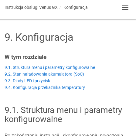
Instrukcja obsługi
Venus GX
Konfiguracja
Toggl
navig
9
.
Konfiguracja
W tym rozdziale
9.1. Struktura menu i parametry konfigurowalne
9.2. Stan naładowania akumulatora (SoC)
9.3. Diody LED i przycisk
9.4. Konfiguracja przekaźnika temperatury
9.1
.
Struktura menu i parametry
konfigurowalne
Po zakończeniu instalacji i skonfigurowaniu połączenia