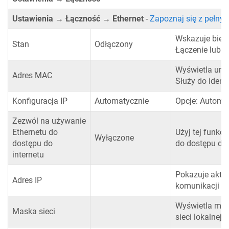
Ustawienia → Łączność → Ethernet
-
Zapoznaj się z pełny
Wskazuje bieżą
Stan
Odłączony
Łączenie lub P
Wyświetla unik
Adres MAC
Służy do ident
Konfiguracja IP
Automatycznie
Opcje: Automat
Zezwól na używanie
Ethernetu do
Użyj tej funkc
Wyłączone
dostępu do
do dostępu do 
internetu
Pokazuje aktua
Adres IP
komunikacji si
Wyświetla mas
Maska sieci
sieci lokalnej.