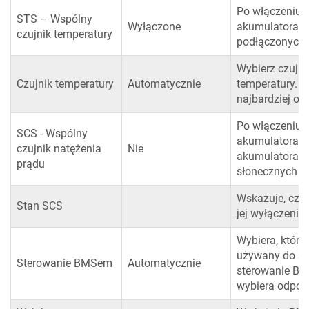
Po włączeniu 
STS – Wspólny
Wyłączone
akumulatora d
czujnik temperatury
podłączonych 
Wybierz czujn
Czujnik temperatury
Automatycznie
temperatury. 
najbardziej od
Po włączeniu 
SCS - Wspólny
akumulatora m
czujnik natężenia
Nie
akumulatora d
prądu
słonecznych w
Wskazuje, czy 
Stan SCS
jej wyłączenia.
Wybiera, który
używany do st
Sterowanie BMSem
Automatycznie
sterowanie BM
wybiera odpow