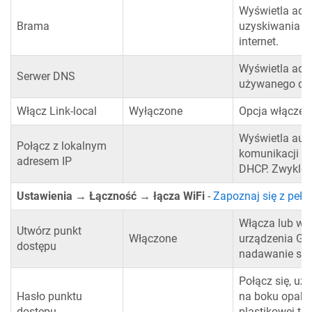
Wyświetla adre
Brama
uzyskiwania do
internet.
Wyświetla adr
Serwer DNS
używanego do 
Włącz Link-local
Wyłączone
Opcja włączenia
Wyświetla aut
Połącz z lokalnym
komunikacji sie
adresem IP
DHCP. Zwykle w
Ustawienia → Łączność → łącza WiFi
-
Zapoznaj się z pełn
Włącza lub wy
Utwórz punkt
Włączone
urządzenia GX
dostępu
nadawanie sygn
Połącz się, u
Hasło punktu
na boku opakow
dostępu
plastikowej to