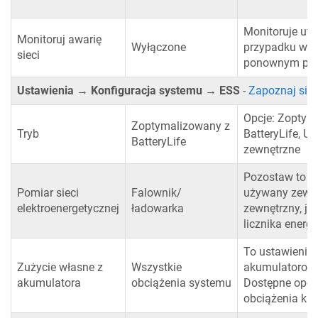
Monitoruje utr
Monitoruj awarię
Wyłączone
przypadku wyk
sieci
ponownym podł
Ustawienia → Konfiguracja systemu → ESS
-
Zapoznaj się 
Opcje: Zoptym
Zoptymalizowany z
Tryb
BatteryLife, U
BatteryLife
zewnętrzne
Pozostaw to us
Pomiar sieci
Falownik/
używany zewnęt
elektroenergetycznej
ładowarka
zewnętrzny, j
licznika energii
To ustawienie 
Zużycie własne z
Wszystkie
akumulatorowej
akumulatora
obciążenia systemu
Dostępne opcje
obciążenia kry