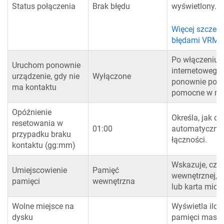
Status połączenia
Brak błędu
wyświetlony.
Więcej szczeg
błędami VRM zn
Po włączeniu t
Uruchom ponownie
internetowego
urządzenie, gdy nie
Wyłączone
ponownie po u
ma kontaktu
pomocne w roz
Opóźnienie
Określa, jak d
resetowania w
01:00
automatycznie
przypadku braku
łączności.
kontaktu (gg:mm)
Wskazuje, czy
Umiejscowienie
Pamięć
wewnętrznej, 
pamięci
wewnętrzna
lub karta micr
Wolne miejsce na
Wyświetla ilo
dysku
pamięci masow