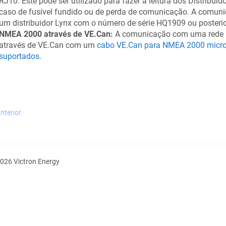
RJ10. Este pode ser utilizado para fazer a leitura dos Distribui
caso de fusível fundido ou de perda de comunicação. A comunic
um distribuidor Lynx com o número de série HQ1909 ou posterio
NMEA 2000 através de VE.Can:
A comunicação com uma rede N
através de VE.Can com um
cabo VE.Can para NMEA 2000 micro
suportados
.
nterior
026 Victron Energy