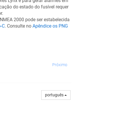
dores Lynx e para gerar alarmes em
ação do estado do fusível requer
r.
MEA 2000 pode ser estabelecida
-C
. Consulte no
Apêndice os PNG
Próximo
português