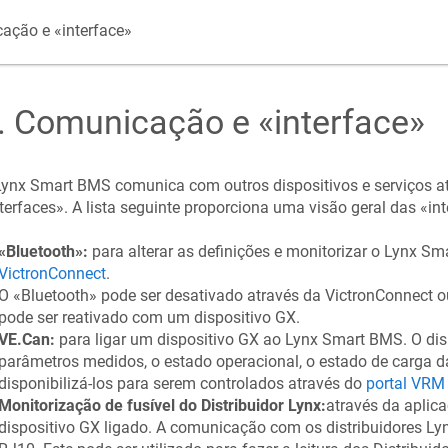
ação e «interface»
.
Comunicação e «interface»
Lynx Smart BMS comunica com outros dispositivos e serviços a
terfaces». A lista seguinte proporciona uma visão geral das «in
«Bluetooth»:
para alterar as definições e monitorizar o Lynx 
VictronConnect
.
O «Bluetooth» pode ser desativado através da VictronConnect o
pode ser reativado com um dispositivo GX.
VE.Can:
para ligar um dispositivo GX ao Lynx Smart BMS. O dis
parâmetros medidos, o estado operacional, o estado de carga da
disponibilizá-los para serem controlados através do
portal VR
Monitorização de fusível do Distribuidor Lynx:
através da aplic
dispositivo GX ligado. A comunicação com os distribuidores Lyn