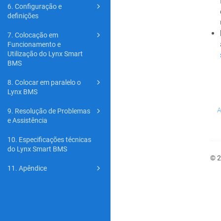
6. Configuração e
definições
7. Colocação em
Funcionamento e
Utilização do Lynx Smart
BMS
8. Colocar em paralelo o
Lynx BMS
A
9. Resolução de Problemas
e Assistência
10. Especificações técnicas
do Lynx Smart BMS
© 2
11. Apêndice