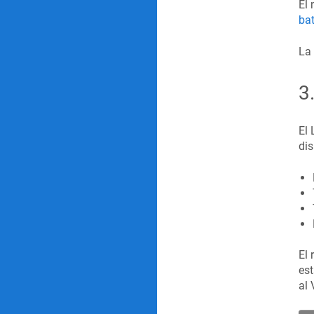
El 
bat
La 
3
El
dis
El 
est
al 