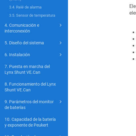
Ele
3.4. Relé de alarma
el
3.5. Sensor de temperatura
4. Comunicación e
interconexión
5. Diseño del sistema
6. Instalación
7. Puesta en marcha del
Lynx Shunt VE.Can
8. Funcionamiento del Lynx
Shunt VE.Can
9. Parámetros del monitor
de baterías
10. Capacidad de la batería
y exponente de Peukert