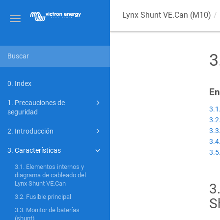
Lynx Shunt VE.Can (M10)
Toggle
navigation
3
0. Index
En
1. Precauciones de
3.1
seguridad
3.2
3.3
2. Introducción
3.4
3. Características
3.5
3.1. Elementos internos y
diagrama de cableado del
Lynx Shunt VE.Can
3
3.2. Fusible principal
S
3.3. Monitor de baterías
(shunt)