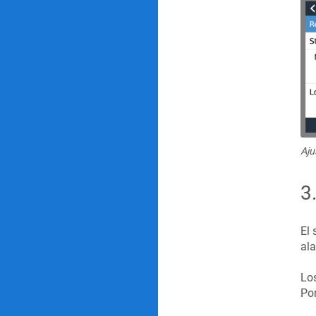
Aju
3
El 
al
Los
Por