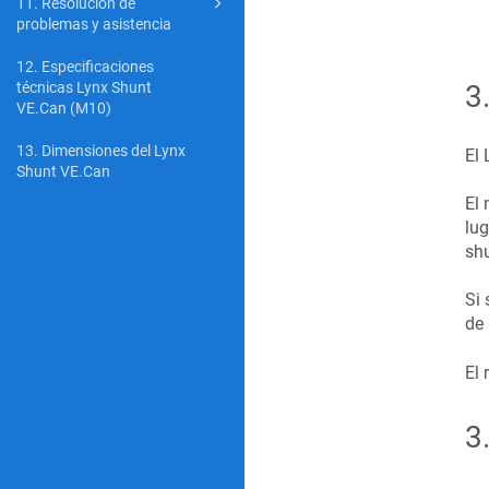
11. Resolución de
problemas y asistencia
12. Especificaciones
3
técnicas Lynx Shunt
VE.Can (M10)
13. Dimensiones del Lynx
El 
Shunt VE.Can
El
lug
shu
Si 
de 
El 
3