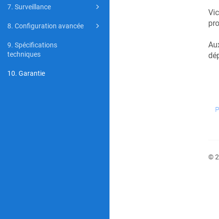
7. Surveillance
Vic
pro
8. Configuration avancée
Aux
9. Spécifications
techniques
dép
10. Garantie
P
© 2