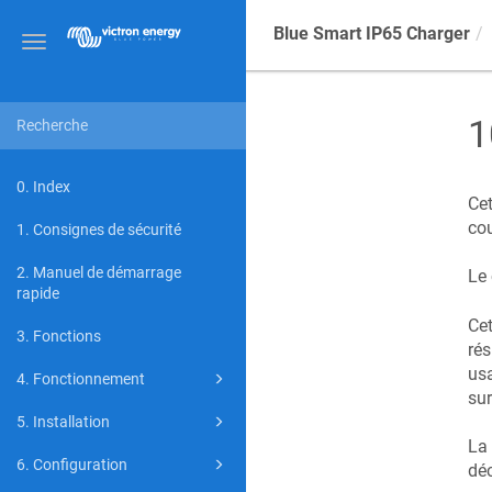
Blue Smart IP65 Charger
Toggle
navigation
1
0. Index
Cet
cou
1. Consignes de sécurité
2. Manuel de démarrage
Le 
rapide
Cet
3. Fonctions
rés
usa
4. Fonctionnement
sur
5. Installation
La 
6. Configuration
déc