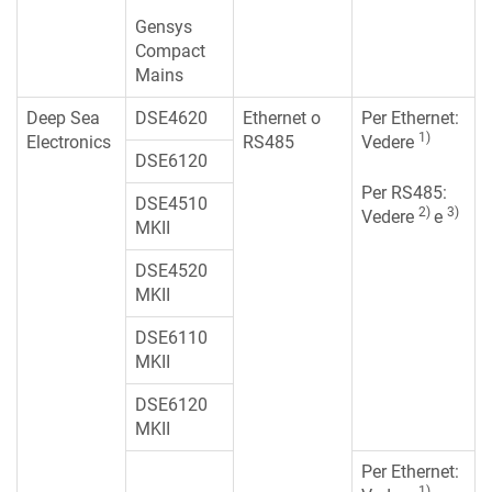
Gensys
Compact
Mains
Deep Sea
DSE4620
Ethernet o
Per Ethernet:
1)
Electronics
RS485
Vedere
DSE6120
Per RS485:
DSE4510
2)
3)
Vedere
e
MKII
DSE4520
MKII
DSE6110
MKII
DSE6120
MKII
Per Ethernet:
1)