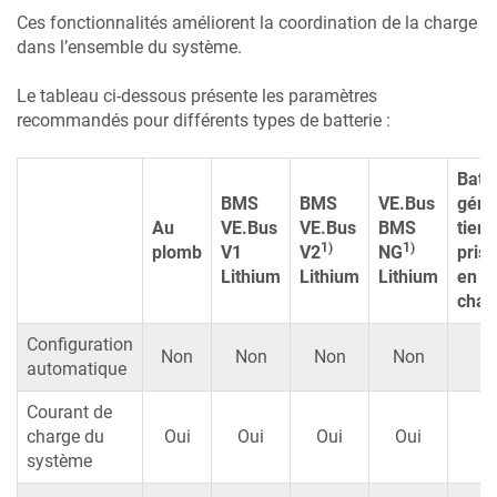
Ces fonctionnalités améliorent la coordination de la charge
dans l’ensemble du système.
Le tableau ci-dessous présente les paramètres
recommandés pour différents types de batterie :
Batt
BMS
BMS
VE.Bus
géré
Au
VE.Bus
VE.Bus
BMS
tierc
1)
1)
plomb
V1
V2
NG
pris
Lithium
Lithium
Lithium
en
char
Configuration
2
Non
Non
Non
Non
automatique
Courant de
2
charge du
Oui
Oui
Oui
Oui
système