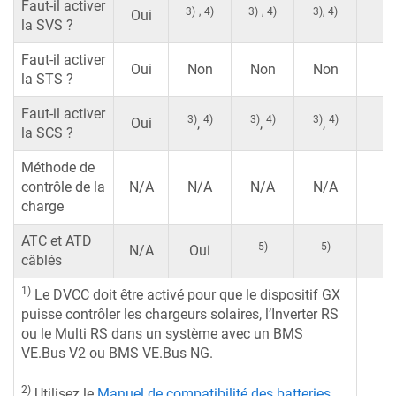
Faut-il activer
3)
,
4)
3)
,
4)
3)
,
4)
2
Oui
la SVS ?
Faut-il activer
2
Oui
Non
Non
Non
la STS ?
Faut-il activer
3)
4)
3)
4)
3)
4)
2
Oui
,
,
,
la SCS ?
Méthode de
2
contrôle de la
N/A
N/A
N/A
N/A
charge
ATC et ATD
5)
5)
2
N/A
Oui
câblés
1)
Le DVCC doit être activé pour que le dispositif GX
puisse contrôler les chargeurs solaires, l’Inverter RS
ou le Multi RS dans un système avec un BMS
VE.Bus V2 ou BMS VE.Bus NG.
2)
Utilisez le
Manuel de compatibilité des batteries