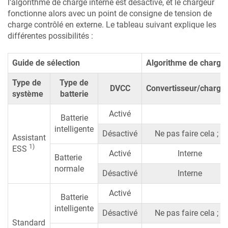
l’algorithme de charge interne est désactivé, et le chargeur
fonctionne alors avec un point de consigne de tension de
charge contrôlé en externe. Le tableau suivant explique les
différentes possibilités :
Guide de sélection
Algorithme de charge 
Type de
Type de
DVCC
Convertisseur/charge
système
batterie
Activé
B
Batterie
intelligente
Désactivé
Ne pas faire cela ; 
Assistant
1)
ESS
Activé
Interne
Batterie
normale
Désactivé
Interne
Activé
B
Batterie
intelligente
Désactivé
Ne pas faire cela ; 
Standard