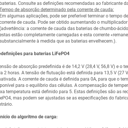
baterias. Consulte as definições recomendadas ao fabricante da
Tempo de absorção determinado pela corrente de cauda:
Em algumas aplicações, pode ser preferível terminar o tempo 
corrente de cauda. Pode ser obtido aumentando o multiplicador
(advertência: a corrente de cauda das baterias de chumbo-ácid
estas estão completamente carregadas e esta corrente «reman
substancialmente à medida que as baterias envelhecem.).
edefinições para baterias LiFePO4
ensão de absorção predefinida é de 14,2 V
(28,4 V
, 56,8 V
)
e o te
a 2 horas. A tensão de flutuação está definida para 13,5 V
(27 V
ativada. A corrente de cauda é definida para 0A, para que o tem
ponível para o equilíbrio das células. A compensação de temper
xa temperatura está definido para 5. Estas definições são as 
ePO4, mas podem ser ajustadas se as especificações do fabric
trário.
nício do algoritmo de carga: