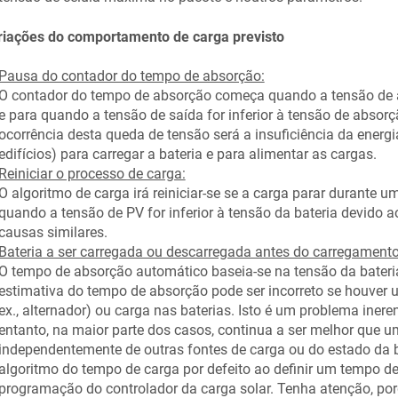
riações do comportamento de carga previsto
Pausa do contador do tempo de absorção:
O contador do tempo de absorção começa quando a tensão de a
e para quando a tensão de saída for inferior à tensão de abso
ocorrência desta queda de tensão será a insuficiência da energi
edifícios) para carregar a bateria e para alimentar as cargas.
Reiniciar o processo de carga:
O algoritmo de carga irá reiniciar-se se a carga parar durante u
quando a tensão de PV for inferior à tensão da bateria devid
causas similares.
Bateria a ser carregada ou descarregada antes do carregamento s
O tempo de absorção automático baseia-se na tensão da bateria 
estimativa do tempo de absorção pode ser incorreto se houver u
ex., alternador) ou carga nas baterias. Isto é um problema inere
entanto, na maior parte dos casos, continua a ser melhor que u
independentemente de outras fontes de carga ou do estado da ba
algoritmo do tempo de carga por defeito ao definir um tempo de
programação do controlador da carga solar. Tenha atenção, por