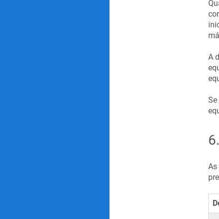
Qua
cor
ini
máx
A d
equ
equ
Se 
equ
6
As 
pre
D