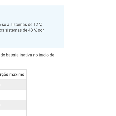
se a sistemas de 12 V,
 os sistemas de 48 V, por
e bateria inativa no início de
rção máximo
h
h
h
h