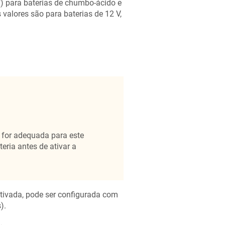
4 V) para baterias de chumbo-ácido e
 valores são para baterias de 12 V,
 for adequada para este
eria antes de ativar a
ativada, pode ser configurada com
).