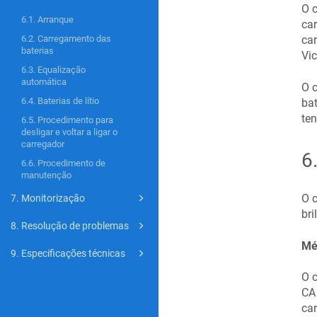
O c
6.1. Arranque
car
car
6.2. Carregamento das
baterias
Vic
6.3. Equalização
automática
O c
6.4. Baterias de lítio
bat
ten
6.5. Procedimento para
desligar e voltar a ligar o
carregador
6
6.6. Procedimento de
manutenção
O c
7. Monitorização
bri
8. Resolução de problemas
Mé
9. Especificações técnicas
O c
CA
car