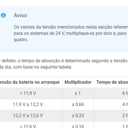
Aviso
Os valores da tensão mencionados nesta secção referem-
para os sistemas de 24 V, multiplique-os por dois e, para
quatro.
 defeito, o tempo de absorção é determinado segundo a tensão d
a dia, com base na seguinte tabela:
ensão da bateria no arranque
Multiplicador
Tempo de abso
< 11,9 V
x 1
6 
11,9 V a 12,2 V
x 0,66
4 
12,2 V a 12,6 V
x 0,33
2 
> 12,6 V
x 0,16
1 