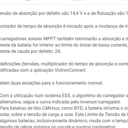
ensão de absorção por defeito são 14,4 V e a de flutuação são 1
ontador de tempo de absorção é iniciado após a mudança de in
 carregadores solares MPPT também terminarão a absorção e m
rente da bateria for inferior ao limite do limiar de baixa corrent
rente de cauda por defeito:
2A
.
definições (tensões, multiplicador do tempo de absorção e cor
dificadas com a aplicação VictronConnect.
istem duas exceções para o funcionamento normal:
Com a utilização num sistema ESS, o algoritmo do carregador s
alternativa, segue a curva indicada pelo inversor/carregador.
Para baterias de lítio CAN-bus, como BYD, a bateria informa o s
solar, sobre a tensão de carga a usar. Este Limite da Tensão de
algumas baterias, inclusivamente dinâmico; muda com o tempo
tensão de célula máxima no pacote e noutros parâmetros.