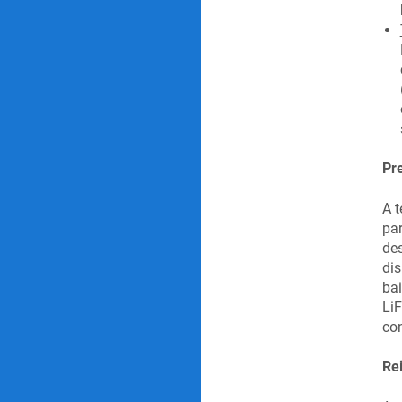
Pr
A t
par
des
dis
bai
LiF
con
Rei