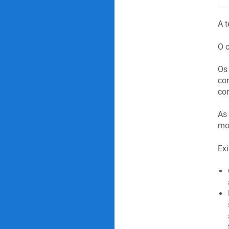
A t
O c
Os
cor
cor
As 
mo
Ex