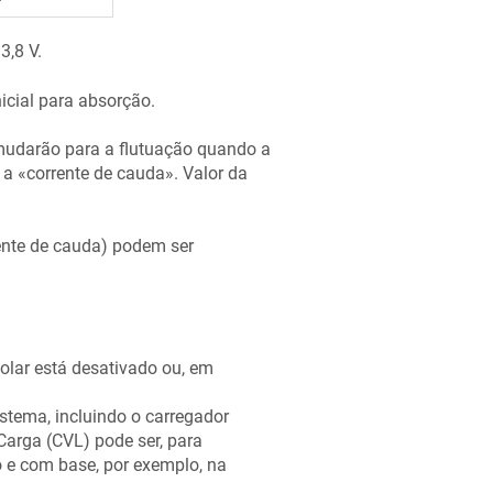
3,8 V.
icial para absorção.
udarão para a flutuação quando a
e, a «corrente de cauda». Valor da
rente de cauda) podem ser
olar está desativado ou, em
istema, incluindo o carregador
 Carga (CVL) pode ser, para
 e com base, por exemplo, na