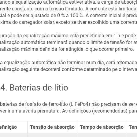
ndo a equalização automática estiver ativa, a carga de absorç
rente constante com a tensão limitada. A corrente está limitada 
cial e pode ser ajustada de 0 % a 100 %. A corrente inicial é pre
ima do carregador solar, exceto se tiver escolhido uma corrent
uração da equalização máxima está predefinida em 1 h e pode s
alização automática terminará quando o limite de tensão for 
alização máxima definida for atingida, o que ocorrer primeiro.
a equalização automática não terminar num dia, será retomada 
alização seguinte decorrerá conforme determinado pelo interval
.4
.
Baterias de lítio
baterias de fosfato de ferro-lítio (LiFePo4) não precisam de s
venir uma avaria prematura. As definições (recomendadas) para 
efinição
Tensão de absorção
Tempo de absorção
Ten