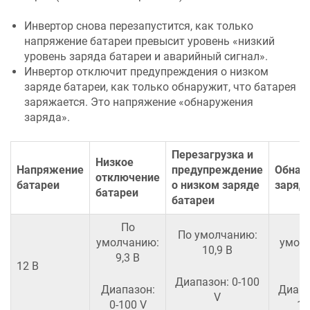
Инвертор снова перезапустится, как только
напряжение батареи превысит уровень «низкий
уровень заряда батареи и аварийный сигнал».
Инвертор отключит предупреждения о низком
заряде батареи, как только обнаружит, что батарея
заряжается. Это напряжение «обнаружения
заряда».
Перезагрузка и
Низкое
Напряжение
предупреждение
Обнар
отключение
батареи
о низком заряде
заряд
батареи
батареи
По
По умолчанию:
умолчанию:
умол
10,9 В
9,3 В
1
12 В
Диапазон: 0-100
Диапазон:
Диапа
V
0-100 V
10