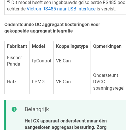
4)
Dit model heeft een ingebouwde geïsoleerde RS485 poort;
echter de
Victron RS485 naar USB interface
is vereist.
Ondersteunde DC aggregaat besturingen voor
gekoppelde aggregaat integratie
Fabrikant
Model
Koppelingstype
Opmerkingen
Fischer
fpControl
VE.Can
Panda
Ondersteunt
Hatz
fiPMG
VE.Can
DVCC
spanningsregelin
Belangrijk
Het GX apparaat ondersteunt maar één
aangesloten aggregaat besturing. Zorg