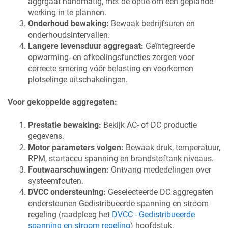
aggrgaat handmatig, met de optie om een geplande
werking in te plannen.
Onderhoud bewaking:
Bewaak bedrijfsuren en
onderhoudsintervallen.
Langere levensduur aggregaat:
Geïntegreerde
opwarming- en afkoelingsfuncties zorgen voor
correcte smering vóór belasting en voorkomen
plotselinge uitschakelingen.
Voor gekoppelde aggregaten:
Prestatie bewaking:
Bekijk AC- of DC productie
gegevens.
Motor parameters volgen:
Bewaak druk, temperatuur,
RPM, startaccu spanning en brandstoftank niveaus.
Foutwaarschuwingen:
Ontvang mededelingen over
systeemfouten.
DVCC ondersteuning:
Geselecteerde DC aggregaten
ondersteunen Gedistribueerde spanning en stroom
regeling (raadpleeg het
DVCC - Gedistribueerde
spanning en stroom regeling
) hoofdstuk.