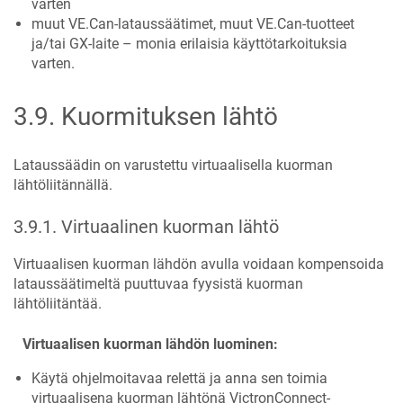
varten
muut VE.Can-lataussäätimet, muut VE.Can-tuotteet
ja/tai GX-laite – monia erilaisia käyttötarkoituksia
varten.
3.9
.
Kuormituksen lähtö
Lataussäädin on varustettu virtuaalisella kuorman
lähtöliitännällä.
3.9.1
.
Virtuaalinen kuorman lähtö
Virtuaalisen kuorman lähdön avulla voidaan kompensoida
lataussäätimeltä puuttuvaa fyysistä kuorman
lähtöliitäntää.
Virtuaalisen kuorman lähdön luominen:
Käytä ohjelmoitavaa relettä ja anna sen toimia
virtuaalisena kuorman lähtönä VictronConnect-