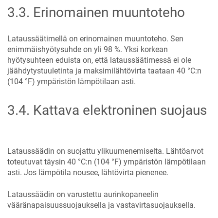
3.3
.
Erinomainen muuntoteho
Lataussäätimellä on erinomainen muuntoteho. Sen
enimmäishyötysuhde on yli 98 %. Yksi korkean
hyötysuhteen eduista on, että lataussäätimessä ei ole
jäähdytystuuletinta ja maksimilähtövirta taataan 40 °C:n
(104 °F) ympäristön lämpötilaan asti.
3.4
.
Kattava elektroninen suojaus
Lataussäädin on suojattu ylikuumenemiselta. Lähtöarvot
toteutuvat täysin 40 °C:n (104 °F) ympäristön lämpötilaan
asti. Jos lämpötila nousee, lähtövirta pienenee.
Lataussäädin on varustettu aurinkopaneelin
vääränapaisuussuojauksella ja vastavirtasuojauksella.