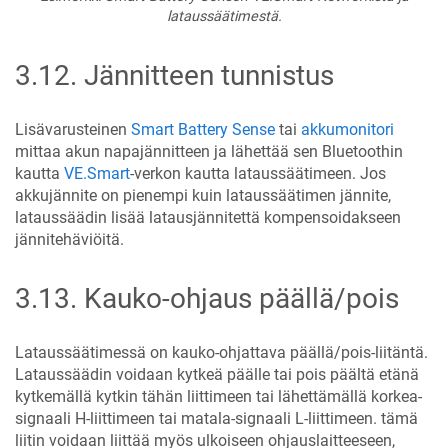
lataussäätimestä.
3.12
.
Jännitteen tunnistus
Lisävarusteinen
Smart Battery Sense
tai
akkumonitori
mittaa akun napajännitteen ja lähettää sen Bluetoothin
kautta
VE.Smart
-verkon kautta lataussäätimeen. Jos
akkujännite on pienempi kuin lataussäätimen jännite,
lataussäädin lisää latausjännitettä kompensoidakseen
jännitehäviöitä.
3.13
.
Kauko-ohjaus päällä/pois
Lataussäätimessä on kauko-ohjattava päällä/pois-liitäntä.
Lataussäädin voidaan kytkeä päälle tai pois päältä etänä
kytkemällä kytkin tähän liittimeen tai lähettämällä korkea-
signaali H-liittimeen tai matala-signaali L-liittimeen. tämä
liitin voidaan liittää myös ulkoiseen ohjauslaitteeseen,