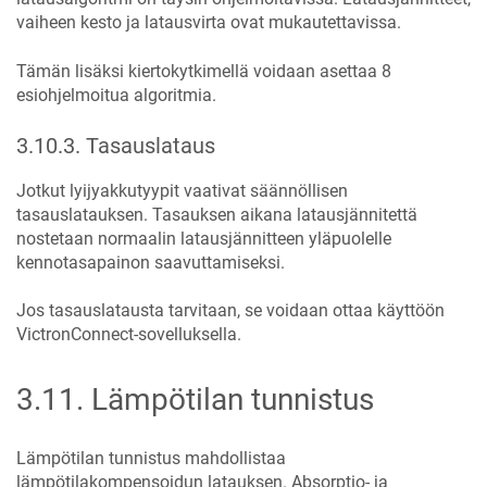
vaiheen kesto ja latausvirta ovat mukautettavissa.
Tämän lisäksi kiertokytkimellä voidaan asettaa 8
esiohjelmoitua algoritmia.
3.10.3
.
Tasauslataus
Jotkut lyijyakkutyypit vaativat säännöllisen
tasauslatauksen. Tasauksen aikana latausjännitettä
nostetaan normaalin latausjännitteen yläpuolelle
kennotasapainon saavuttamiseksi.
Jos tasauslatausta tarvitaan, se voidaan ottaa käyttöön
VictronConnect-sovelluksella.
3.11
.
Lämpötilan tunnistus
Lämpötilan tunnistus mahdollistaa
lämpötilakompensoidun latauksen. Absorptio- ja