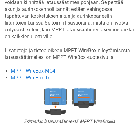
voidaan kiinnittää lataussäätimen pohjaan. Se peittää
akun ja aurinkokennoliitännät estäen vahingossa
tapahtuvan kosketuksen akun ja aurinkopaneelin
liitäntöjen kanssa Se toimii lisäsuojana, mistä on hyötyä
erityisesti silloin, kun MPPT-lataussäätimen asennuspaikka
on kaikkien ulottuvilla.
Lisätietoja ja tietoa oikean MPPT WireBoxin löytämisestä
lataussäätimellesi on MPPT WireBox -tuotesivulla:
MPPT WireBox-MC4
MPPT WireBox-Tr
Esimerkki lataussäätimestä MPPT WireBoxilla