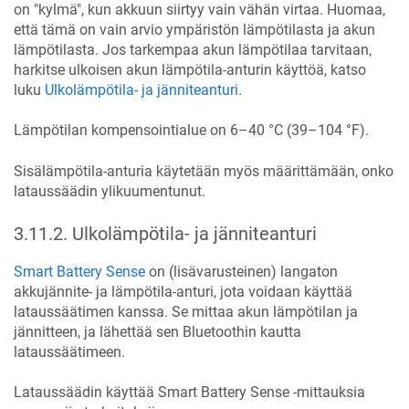
on "kylmä", kun akkuun siirtyy vain vähän virtaa. Huomaa,
että tämä on vain arvio ympäristön lämpötilasta ja akun
lämpötilasta. Jos tarkempaa akun lämpötilaa tarvitaan,
harkitse ulkoisen akun lämpötila-anturin käyttöä, katso
luku
Ulkolämpötila- ja jänniteanturi
.
Lämpötilan kompensointialue on 6–40 °C (39–104 °F).
Sisälämpötila-anturia käytetään myös määrittämään, onko
lataussäädin ylikuumentunut.
3.11.2
.
Ulkolämpötila- ja jänniteanturi
Smart Battery Sense
on (lisävarusteinen) langaton
akkujännite- ja lämpötila-anturi, jota voidaan käyttää
lataussäätimen kanssa. Se mittaa akun lämpötilan ja
jännitteen, ja lähettää sen Bluetoothin kautta
lataussäätimeen.
Lataussäädin käyttää Smart Battery Sense -mittauksia