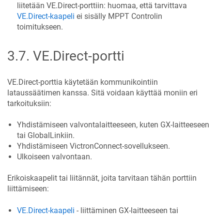
liitetään VE.Direct-porttiin: huomaa, että tarvittava
VE.Direct-kaapeli
ei sisälly MPPT Controlin
toimitukseen.
3.7
.
VE.Direct-portti
VE.Direct-porttia käytetään kommunikointiin
lataussäätimen kanssa. Sitä voidaan käyttää moniin eri
tarkoituksiin:
Yhdistämiseen valvontalaitteeseen, kuten GX-laitteeseen
tai GlobalLinkiin.
Yhdistämiseen VictronConnect-sovellukseen.
Ulkoiseen valvontaan.
Erikoiskaapelit tai liitännät, joita tarvitaan tähän porttiin
liittämiseen:
VE.Direct-kaapeli
- liittäminen GX-laitteeseen tai