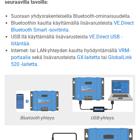
seuraavilla tavoilla:
Suoraan yhdysrakenteisella Bluetooth-ominaisuudella.
Bluetoothin kautta käyttämällä lisävarusteista
VE.Direct
Bluetooth Smart -sovitinta
.
USB:llä käyttämällä lisävarusteista
VE.Direct USB -
liitäntää
.
Internet- tai LAN-yhteyden kautta hyödyntämällä
VRM-
portaalia
sekä lisävarusteista
GX-laitetta
tai
GlobalLink
520 -laitetta
.
Bluetooth-yhteys.
USB-yhteys.