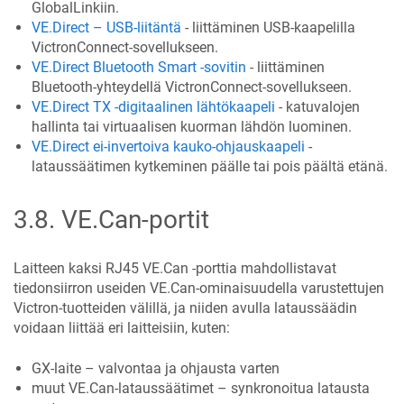
GlobalLinkiin.
VE.Direct – USB-liitäntä
- liittäminen USB-kaapelilla
VictronConnect-sovellukseen.
VE.Direct Bluetooth Smart -sovitin
- liittäminen
Bluetooth-yhteydellä VictronConnect-sovellukseen.
VE.Direct TX -digitaalinen lähtökaapeli
- katuvalojen
hallinta tai virtuaalisen kuorman lähdön luominen.
VE.Direct ei-invertoiva kauko-ohjauskaapeli
-
lataussäätimen kytkeminen päälle tai pois päältä etänä.
3.8
.
VE.Can-portit
Laitteen kaksi RJ45 VE.Can ‑porttia mahdollistavat
tiedonsiirron useiden VE.Can-ominaisuudella varustettujen
Victron-tuotteiden välillä, ja niiden avulla lataussäädin
voidaan liittää eri laitteisiin, kuten:
GX-laite – valvontaa ja ohjausta varten
muut VE.Can-lataussäätimet – synkronoitua latausta