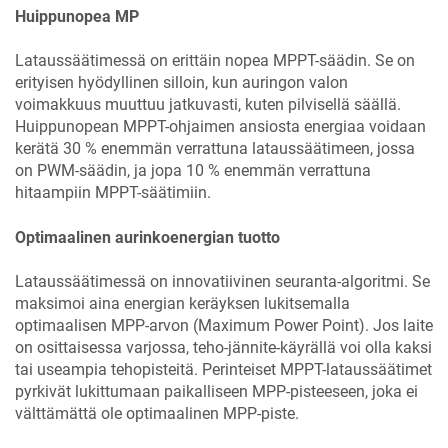
Huippunopea MP
Lataussäätimessä on erittäin nopea MPPT-säädin. Se on
erityisen hyödyllinen silloin, kun auringon valon
voimakkuus muuttuu jatkuvasti, kuten pilvisellä säällä.
Huippunopean MPPT-ohjaimen ansiosta energiaa voidaan
kerätä 30 % enemmän verrattuna lataussäätimeen, jossa
on PWM-säädin, ja jopa 10 % enemmän verrattuna
hitaampiin MPPT-säätimiin.
Optimaalinen aurinkoenergian tuotto
Lataussäätimessä on innovatiivinen seuranta-algoritmi. Se
maksimoi aina energian keräyksen lukitsemalla
optimaalisen MPP-arvon (Maximum Power Point). Jos laite
on osittaisessa varjossa, teho-jännite-käyrällä voi olla kaksi
tai useampia tehopisteitä. Perinteiset MPPT-lataussäätimet
pyrkivät lukittumaan paikalliseen MPP-pisteeseen, joka ei
välttämättä ole optimaalinen MPP-piste.