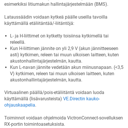
esimerkiksi litiumakun hallintajärjestelmään (BMS).
Lataussäädin voidaan kytkeä päälle useilla tavoilla
käyttämällä etäliitäntää/-liitäntöjä:
L- ja H-liittimet on kytketty toisiinsa kytkimellä tai
releellä.
Kun H-liittimen jännite on yli 2,9 V (akun jännitteeseen
asti) kytkimen, releen tai muun ulkoisen laitteen, kuten
akustonhallintajärjestelmän, kautta.
Kun L-navan jännite vedetään akun miinusnapaan. (<3,5
V) kytkimen, releen tai muun ulkoisen laitteen, kuten
akustonhallintajärjestelmän, kautta.
Virtuaalinen päällä/pois-etäliitäntä voidaan luoda
käyttämällä (lisävarusteista)
VE.Directin kauko-
ohjauskaapelia
.
Toiminnot voidaan ohjelmoida VictronConnect-sovelluksen
RX-portin toimintoasetuksista.