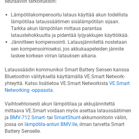
seuraaviin tarkoituksiin:
Lämpötilakompensoitu lataus käyttää akun todellista
lämpötilaa lataussäätimen sisälämpötilan sijaan.
Tarkka akun lämpötilan mittaus parantaa
lataustehokkuutta ja pidentää lyijyakkujen käyttöikää.
Jännitteen kompensointi. Latausjännitettä nostetaan
sen kompensoimiseksi, jos akkukaapeleiden jännite
laskee korkean virran latauksen aikana.
Lataussäädin kommunikoi Smart Battery Sensen kanssa
Bluetoothin välityksellä käyttämällä VE.Smart Network-
yhteyttä. Katso lisätietoa VE.Smart Networkista
VE.Smart
Networking -oppaasta
.
Vaihtoehtoisesti akun lämpötilaa ja akkujännitettä
mittaava VE.Smart voidaan myös asettaa lataussäätimen
ja
BMV-712 Smart-
tai
SmartShunt
-akkumonitorin väliin,
jossa on
lämpötila-anturi BMV:lle
, ilman tarvetta Smart
Battery Senselle.