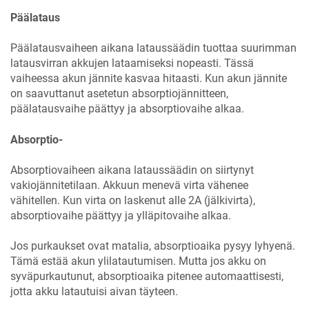
Päälataus
Päälatausvaiheen aikana lataussäädin tuottaa suurimman
latausvirran akkujen lataamiseksi nopeasti. Tässä
vaiheessa akun jännite kasvaa hitaasti. Kun akun jännite
on saavuttanut asetetun absorptiojännitteen,
päälatausvaihe päättyy ja absorptiovaihe alkaa.
Absorptio-
Absorptiovaiheen aikana lataussäädin on siirtynyt
vakiojännitetilaan. Akkuun menevä virta vähenee
vähitellen. Kun virta on laskenut alle
2A
(jälkivirta),
absorptiovaihe päättyy ja ylläpitovaihe alkaa.
Jos purkaukset ovat matalia, absorptioaika pysyy lyhyenä.
Tämä estää akun ylilatautumisen. Mutta jos akku on
syväpurkautunut, absorptioaika pitenee automaattisesti,
jotta akku latautuisi aivan täyteen.