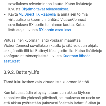
sovelluksen reletoiminnon kautta. Katso lisätietoja
luvusta
Ohjelmoitavat releasetukset
.
Käytä
VE.Direct TX -kaapelia
ja anna sen toimia
virtuaalisena kuorman lähtönä VictronConnect-
sovelluksen RX-portin toiminnon kautta. Katso
lisätietoja luvusta
RX-portin asetukset
.
Virtuaalinen kuorman lähtö voidaan määrittää
VictronConnect-sovelluksen kautta ja sitä voidaan ohjata
akkujännitteillä tai BatteryLife-algoritmilla. Katso lisätietoja
konfigurointitoimenpiteistä luvusta
Kuorman lähdön
asetukset
.
3.9.2
.
BatteryLife
Tämä luku koskee vain virtuaalista kuorman lähtöä.
Kun lataussäädin ei pysty lataamaan akkua täyteen
kapasiteettiin yhdessä päivässä, seurauksena on usein se,
että akkua pyöritetään jatkuvasti "osittain ladattu" -tilan ja