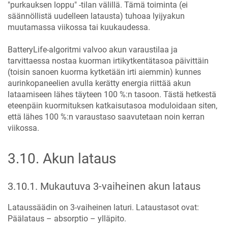
"purkauksen loppu" -tilan välillä. Tämä toiminta (ei
säännöllistä uudelleen latausta) tuhoaa lyijyakun
muutamassa viikossa tai kuukaudessa.
BatteryLife-algoritmi valvoo akun varaustilaa ja
tarvittaessa nostaa kuorman irtikytkentätasoa päivittäin
(toisin sanoen kuorma kytketään irti aiemmin) kunnes
aurinkopaneelien avulla kerätty energia riittää akun
lataamiseen lähes täyteen 100 %:n tasoon. Tästä hetkestä
eteenpäin kuormituksen katkaisutasoa moduloidaan siten,
että lähes 100 %:n varaustaso saavutetaan noin kerran
viikossa.
3.10
.
Akun lataus
3.10.1
.
Mukautuva 3-vaiheinen akun lataus
Lataussäädin on 3-vaiheinen laturi. Lataustasot ovat:
Päälataus – absorptio – ylläpito.