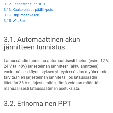
3.12. Jännitteen tunnistus
3.13. Kauko-ohjaus päällä/pois
3.14. Ohjelmoitava rele
3.15. WireBox
3.1
.
Automaattinen akun
jännitteen tunnistus
Lataussäädin tunnistaa automaattisesti tuetun (esim. 12 V,
24 V
tai 48V
) järjestelmän jännitteen (akkujännitteen)
ensimmäisen käynnistyksen yhteydessä. Jos myöhemmin
tarvitaan eri järjestelmän jännite
tai jos lataussäädin
liitetään 36 V:n järjestelmään,
tämä voidaan määrittää
manuaalisesti lataussäätimen asetuksista.
3.2
.
Erinomainen PPT