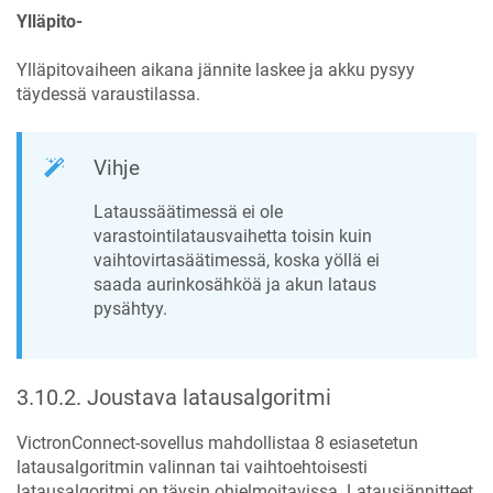
Ylläpito-
Ylläpitovaiheen aikana jännite laskee ja akku pysyy
täydessä varaustilassa.
Vihje
Lataussäätimessä ei ole
varastointilatausvaihetta toisin kuin
vaihtovirtasäätimessä, koska yöllä ei
saada aurinkosähköä ja akun lataus
pysähtyy.
3.10.2
.
Joustava latausalgoritmi
VictronConnect-sovellus mahdollistaa 8 esiasetetun
latausalgoritmin valinnan tai vaihtoehtoisesti
latausalgoritmi on täysin ohjelmoitavissa. Latausjännitteet,