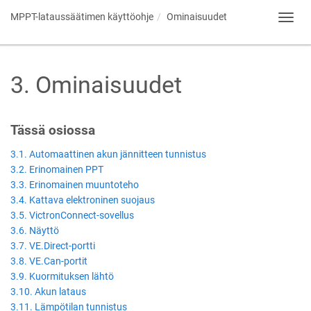
MPPT-lataussäätimen käyttöohje
Ominaisuudet
Toggl
navig
3
.
Ominaisuudet
Tässä osiossa
3.1. Automaattinen akun jännitteen tunnistus
3.2. Erinomainen PPT
3.3. Erinomainen muuntoteho
3.4. Kattava elektroninen suojaus
3.5. VictronConnect-sovellus
3.6. Näyttö
3.7. VE.Direct-portti
3.8. VE.Can-portit
3.9. Kuormituksen lähtö
3.10. Akun lataus
3.11. Lämpötilan tunnistus