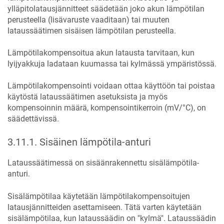
ylläpitolatausjännitteet säädetään joko akun lämpötilan
perusteella (lisävaruste vaaditaan) tai muuten
lataussäätimen sisäisen lämpötilan perusteella.
Lämpötilakompensoitua akun latausta tarvitaan, kun
lyijyakkuja ladataan kuumassa tai kylmässä ympäristössä.
Lämpötilakompensointi voidaan ottaa käyttöön tai poistaa
käytöstä lataussäätimen asetuksista ja myös
kompensoinnin määrä, kompensointikerroin (mV/°C), on
säädettävissä.
3.11.1
.
Sisäinen lämpötila-anturi
Lataussäätimessä on sisäänrakennettu sisälämpötila-
anturi.
Sisälämpötilaa käytetään lämpötilakompensoitujen
latausjännitteiden asettamiseen. Tätä varten käytetään
sisälämpötilaa, kun lataussäädin on "kylmä". Lataussäädin