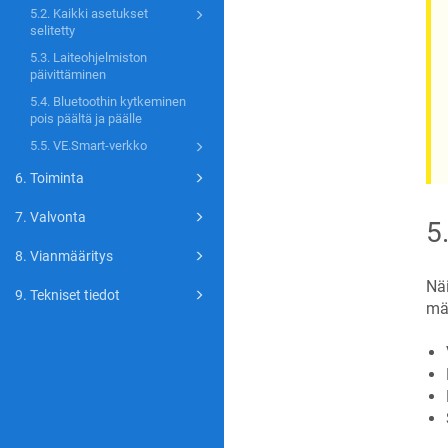
5.2. Kaikki asetukset
selitetty
5.3. Laiteohjelmiston
päivittäminen
5.4. Bluetoothin kytkeminen
pois päältä ja päälle
5.5. VE.Smart-verkko
6. Toiminta
7. Valvonta
5
8. Vianmääritys
Näi
9. Tekniset tiedot
mää