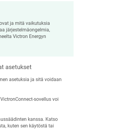
ovat ja mitä vaikutuksia
taa järjestelmäongelmia,
neelta Victron Energyn
at asetukset
men asetuksia ja sitä voidaan
la VictronConnect-sovellus voi
taussäädinten kanssa. Katso
ta, kuten sen käytöstä tai