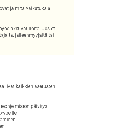
ovat ja mitä vaikutuksia
myös akkuvaurioita. Jos et
jalta, jälleenmyyjältä tai
sallivat kaikkien asetusten
teohjelmiston päivitys.
yypeille.
taminen.
en.