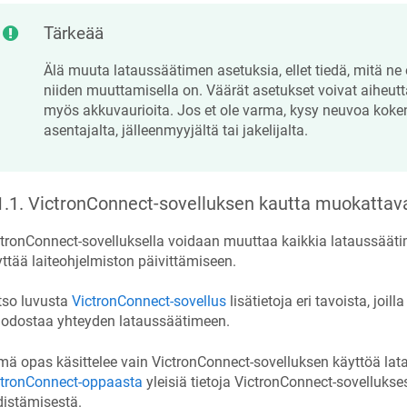
Tärkeää
Älä muuta lataussäätimen asetuksia, ellet tiedä, mitä ne 
niiden muuttamisella on. Väärät asetukset voivat aiheut
myös akkuvaurioita. Jos et ole varma, kysy neuvoa koke
asentajalta, jälleenmyyjältä tai jakelijalta.
1.1
.
VictronConnect-sovelluksen kautta muokattav
tronConnect-sovelluksella voidaan muuttaa kaikkia lataussääti
ttää laiteohjelmiston päivittämiseen.
tso luvusta
VictronConnect-sovellus
lisätietoja eri tavoista, joil
odostaa yhteyden lataussäätimeen.
ä opas käsittelee vain VictronConnect-sovelluksen käyttöä la
ctronConnect-oppaasta
yleisiä tietoja VictronConnect-sovellukses
distämisestä.