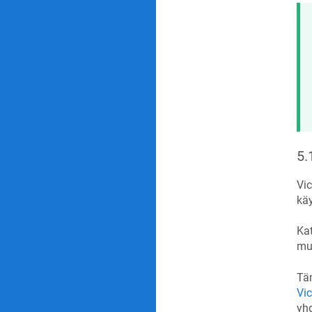
5.
Vic
käy
Ka
mu
Täm
Vi
yh