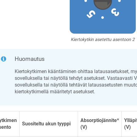
Kiertokytkin asetettu asentoon 2
Huomautus
Kiertokytkimen kääntäminen ohittaa latausasetukset, m
sovelluksella tai näytöllä tehdyt asetukset. Vastaavasti 
sovelluksella tai näytöllä tehtävät latausasetusten muut
kiertokytkimellä määritetyt asetukset.
ytkimen
Absorptiojännite*
Ylläpi
Suositeltu akun tyyppi
sento
(V)
(V)