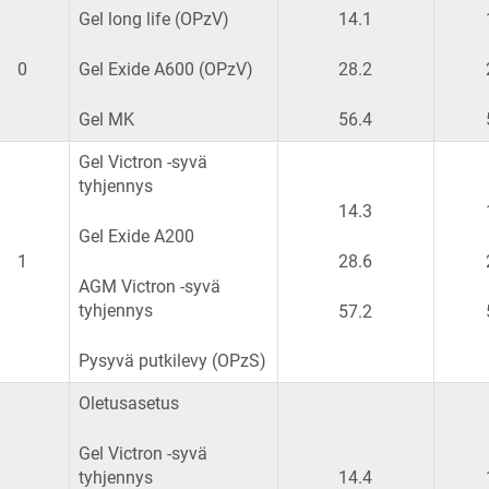
Gel long life (OPzV)
14.1
0
Gel Exide A600 (OPzV)
28.2
Gel MK
56.4
Gel Victron -syvä
tyhjennys
14.3
Gel Exide A200
1
28.6
AGM Victron -syvä
tyhjennys
57.2
Pysyvä putkilevy (OPzS)
Oletusasetus
Gel Victron -syvä
tyhjennys
14.4