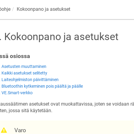
öohje
Kokoonpano ja asetukset
.
Kokoonpano ja asetukset
ssä osiossa
. Asetusten muuttaminen
. Kaikki asetukset selitetty
. Laiteohjelmiston päivittäminen
. Bluetoothin kytkeminen pois päältä ja päälle
. VE.Smart-verkko
aussäätimen asetukset ovat muokattavissa, joten se voidaan rää
ten, jossa sitä käytetään.
Varo