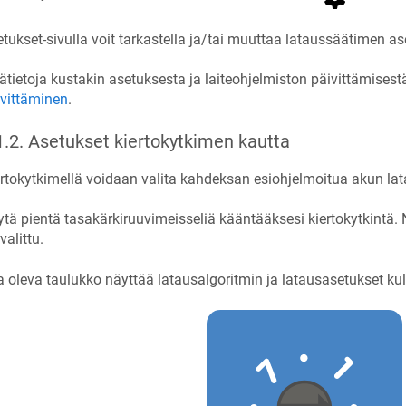
tukset-sivulla voit tarkastella ja/tai muuttaa lataussäätimen as
ätietoja kustakin asetuksesta ja laiteohjelmiston päivittämises
ivittäminen
.
1.2
.
Asetukset kiertokytkimen kautta
rtokytkimellä voidaan valita kahdeksan esiohjelmoitua akun lat
tä pientä tasakärkiruuvimeisseliä kääntääksesi kiertokytkintä.
valittu.
a oleva taulukko näyttää latausalgoritmin ja latausasetukset kul