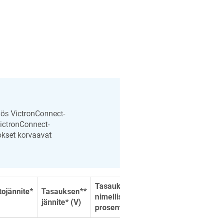
yös VictronConnect-
VictronConnect-
okset korvaavat
Tasauksen**
Lämpötilan
tojännite*
Tasauksen**
nimellisvirran
kompensointikerr
jännite* (V)
prosenttiosuus
(mV/°C)