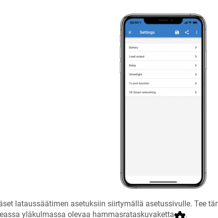
set lataussäätimen asetuksiin siirtymällä asetussivulle. Tee 
keassa yläkulmassa olevaa hammasrataskuvaketta
.