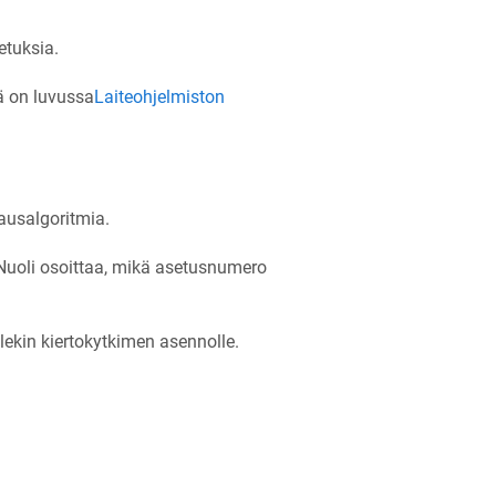
etuksia.
tä on luvussa
Laiteohjelmiston
ausalgoritmia.
 Nuoli osoittaa, mikä asetusnumero
lekin kiertokytkimen asennolle.