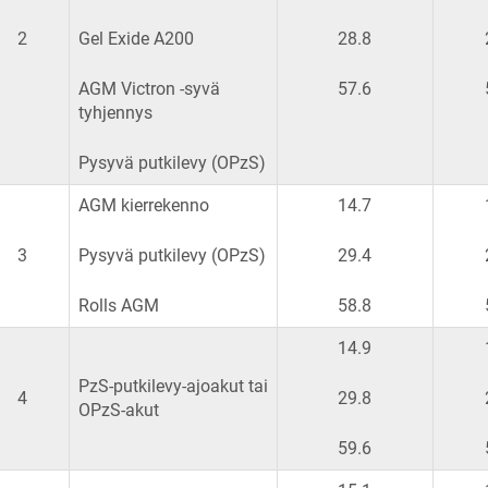
2
Gel Exide A200
28.8
AGM Victron -syvä
57.6
tyhjennys
Pysyvä putkilevy (OPzS)
AGM kierrekenno
14.7
3
Pysyvä putkilevy (OPzS)
29.4
Rolls AGM
58.8
14.9
PzS-putkilevy-ajoakut tai
4
29.8
OPzS-akut
59.6