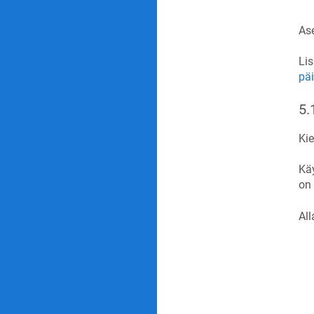
Ase
Lis
pä
5.
Kie
Käy
on 
All