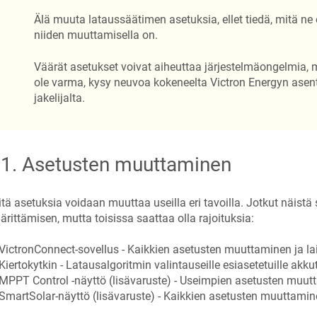
Älä muuta lataussäätimen asetuksia, ellet tiedä, mitä ne 
niiden muuttamisella on.
Väärät asetukset voivat aiheuttaa järjestelmäongelmia, 
ole varma, kysy neuvoa kokeneelta Victron Energyn asenta
jakelijalta.
.1
.
Asetusten muuttaminen
tä asetuksia voidaan muuttaa useilla eri tavoilla. Jotkut näistä 
rittämisen, mutta toisissa saattaa olla rajoituksia:
VictronConnect-sovellus - Kaikkien asetusten muuttaminen ja lai
Kiertokytkin - Latausalgoritmin valintauseille esiasetetuille akkut
MPPT Control -näyttö (lisävaruste) - Useimpien asetusten muut
SmartSolar-näyttö (lisävaruste) - Kaikkien asetusten muuttamin