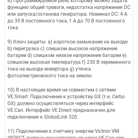
8) Программируемое реле, которому можно задать
функцию общей тревоги, недостатка напряжения DC
или запуска/останова генератора. Номинал DC: 4 A
до 35 В постоянного тока, 1 A до 70 В постоянного
тока
9) Ключ защиты: a) короткое замыкание на выходе
b) перегрузка c) слишком высокое напряжение
батареи d) слишком низкое напряжение батареи e)
слишком высокая температура f) 230 В переменного
тока на выходе инвертора g) утечка
фотоэлектрического тока на землю.
10) В настоящее время не совместим с сетями
VE.Smart. Подключение к устройству GX (т.е. Cerbo
GX) должно осуществляться через интерфейс
VE.Can. Интерфейс VE.Direct предназначен для
подключения к GlobalLink 520.
11) Подключение к счетчику энергии Victron VM-
3P75CT должно осуществляться через VE.Can или