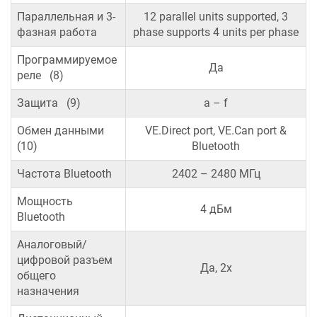
Параллельная и 3-
12 parallel units supported, 3
фазная работа
phase supports 4 units per phase
Программируемое
Да
реле (8)
Защита (9)
a – f
Обмен данными
VE.Direct port, VE.Can port &
(10)
Bluetooth
Частота Bluetooth
2402 – 2480 МГц
Мощность
4 дБм
Bluetooth
Аналоговый/
цифровой разъем
Да, 2x
общего
назначения