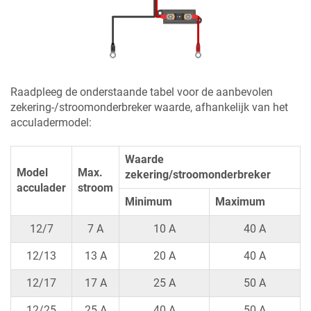
Raadpleeg de onderstaande tabel voor de aanbevolen
zekering-/stroomonderbreker waarde, afhankelijk van het
acculadermodel:
Waarde
Model
Max.
zekering/stroomonderbreker
acculader
stroom
Minimum
Maximum
12/7
7 A
10 A
40 A
12/13
13 A
20 A
40 A
12/17
17 A
25 A
50 A
12/25
25 A
40 A
50 A