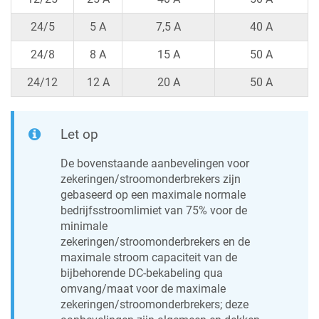
24/5
5 A
7,5 A
40 A
24/8
8 A
15 A
50 A
24/12
12 A
20 A
50 A
Let op
De bovenstaande aanbevelingen voor
zekeringen/stroomonderbrekers zijn
gebaseerd op een maximale normale
bedrijfsstroomlimiet van 75% voor de
minimale
zekeringen/stroomonderbrekers en de
maximale stroom capaciteit van de
bijbehorende DC-bekabeling qua
omvang/maat voor de maximale
zekeringen/stroomonderbrekers; deze