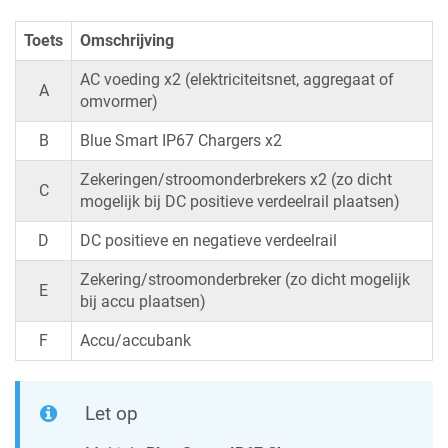
Toets
Omschrijving
AC voeding x2 (elektriciteitsnet, aggregaat of
A
omvormer)
B
Blue Smart IP67 Charger
s x2
Zekeringen/stroomonderbrekers x2 (zo dicht
C
mogelijk bij DC positieve verdeelrail plaatsen)
D
DC positieve en negatieve verdeelrail
Zekering/stroomonderbreker (zo dicht mogelijk
E
bij accu plaatsen)
F
Accu/accubank
Let op