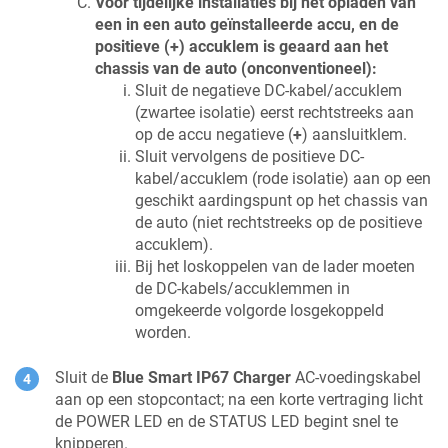
Voor tijdelijke installaties bij het opladen van
een in een auto geïnstalleerde accu, en de
positieve (+) accuklem is geaard aan het
chassis van de auto (onconventioneel):
Sluit de negatieve DC-kabel/accuklem
(zwartee isolatie) eerst rechtstreeks aan
op de accu negatieve (
+
) aansluitklem.
Sluit vervolgens de positieve DC-
kabel/accuklem (rode isolatie) aan op een
geschikt aardingspunt op het chassis van
de auto (niet rechtstreeks op de positieve
accuklem).
Bij het loskoppelen van de lader moeten
de DC-kabels/accuklemmen in
omgekeerde volgorde losgekoppeld
worden.
Sluit de
Blue Smart IP67 Charger
AC-voedingskabel
aan op een stopcontact; na een korte vertraging licht
de POWER LED en de STATUS LED begint snel te
knipperen.