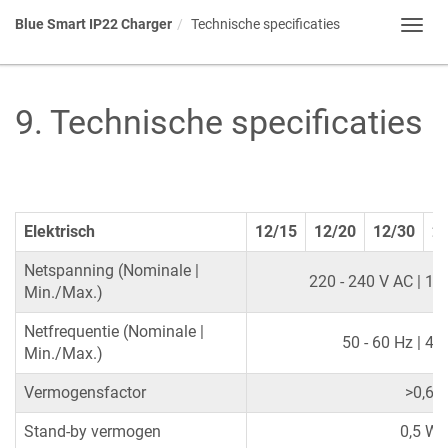
Blue Smart IP22 Charger
Technische specificaties
Toggl
navig
9
.
Technische specificaties
Elektrisch
12/15
12/20
12/30
2
Netspanning (Nominale |
220 - 240 V AC | 18
Min./Max.)
Netfrequentie (Nominale |
50 - 60 Hz | 45
Min./Max.)
Vermogensfactor
>0,6
Stand-by vermogen
0,5 W