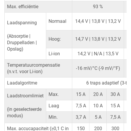
Max. efficiëntie
93 %
2
Normaal
14,4 V | 13,8 V | 13,2 V
Laadspanning
2
(Absorptie |
Hoog:
14,7 V | 13,8 V | 13,2 V
Druppelladen |
Opslag)
Li-ion
14,2 V | N/A | 13,5 V
2
Temperatuurcompensatie
-
-16 mV/°C (-9 mV/°F)
(n.v.t. voor Li-ion)
Laadalgoritme
6 traps adaptief (3-tra
Max.
15 A
20 A
30 A
8
Laadstroomlimiet
Laag
7,5 A
10 A
15 A
4
(in geselecteerde
modus)
Min.
3,7 A
5 A
7,5 A
2
Max. accucapaciteit (≥0,1 C in
150
200
300