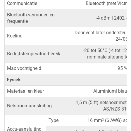
Communicatie
Bluetooth (met Victr
Bluetooth-vermogen en
-4 dBm | 2402 -
frequentie
Door ventilator ondersteun
Koeling
24/08)
-20 tot 50°C (-4 tot 122
Bedrijfstemperatuurbereik
nominale uitgang tot
Max vochtigheid
95 %
Fysiek
Materiaal en kleur
Aluminium| blauw
1,5 m (5 ft) netsnoer met 
Netstroomaansluiting
AS/NZS 3112
Type
16 mm² (6 AWG) sch
Accu-aansluiting