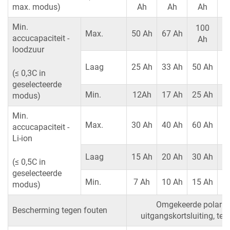
max. modus)
Ah
Ah
Ah
Min.
100
Max.
50 Ah
67 Ah
accucapaciteit -
Ah
loodzuur
Laag
25 Ah
33 Ah
50 Ah
(≤ 0,3C in
geselecteerde
Min.
12Ah
17 Ah
25 Ah
7
modus)
Min.
Max.
30 Ah
40 Ah
60 Ah
accucapaciteit -
Li-ion
Laag
15 Ah
20 Ah
30 Ah
8
(≤ 0,5C in
geselecteerde
Min.
7 Ah
10 Ah
15 Ah
4
modus)
Omgekeerde polaritei
Bescherming tegen fouten
uitgangskortsluiting, te