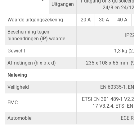
1 uitgang of 3 geïsoleerde
Uitgangen
24/8 en 24/12 m
Waarde uitgangszekering
20 A
30 A
40 A
1
Bescherming tegen
IP22
binnendringen (IP) waarde
Gewicht
1,3 kg (2,9 
Afmetingen (h x b x d)
235 x 108 x 65 mm (9,3 x
Naleving
Veiligheid
EN 60335-1, EN 6
ETSI EN 301 489-1 V2.2.3
EMC
17 V3.2.4, ETSI EN 3
Automobiel
ECE R1