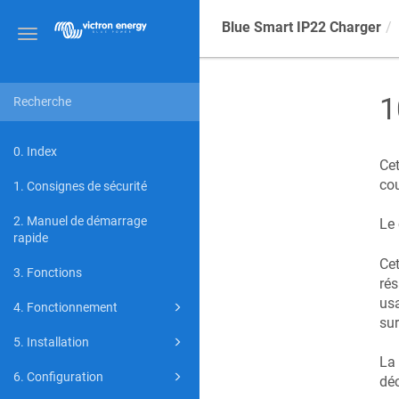
Blue Smart IP22 Charger
Toggle
navigation
1
0. Index
Cet
cou
1. Consignes de sécurité
2. Manuel de démarrage
Le 
rapide
Cet
3. Fonctions
rés
usa
4. Fonctionnement
sur
5. Installation
La 
6. Configuration
déc