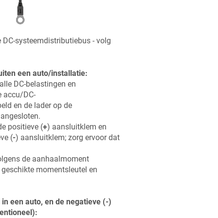
 DC-systeemdistributiebus - volg
uiten een auto/installatie:
alle DC-belastingen en
e accu/DC-
eld en de lader op de
angesloten.
de positieve (
+
) aansluitklem en
ve (
-
) aansluitklem; zorg ervoor dat
volgens de aanhaalmoment
n geschikte momentsleutel en
u in een auto, en de negatieve (-)
entioneel):