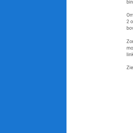
bin
Om 
2 o
bov
Zor
mon
lin
Zie