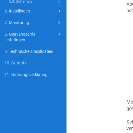
5.3. Schema's
Vóó
be
6. Instellingen
7. Monitoring
8. Geavanceerde
instellingen
9. Technische specificaties
10. Garantie
11. Nalevingsverklaring
Mo
ges
Sel
ver