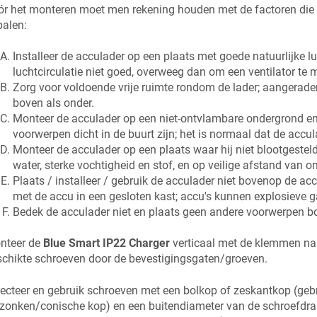
r het monteren moet men rekening houden met de factoren die e
palen:
Installeer de acculader op een plaats met goede natuurlijke luch
luchtcirculatie niet goed, overweeg dan om een ventilator te 
Zorg voor voldoende vrije ruimte rondom de lader; aangera
boven als onder.
Monteer de acculader op een niet-ontvlambare ondergrond en 
voorwerpen dicht in de buurt zijn; het is normaal dat de accul
Monteer de acculader op een plaats waar hij niet blootgeste
water, sterke vochtigheid en stof, en op veilige afstand van 
Plaats / installeer / gebruik de acculader niet bovenop de ac
met de accu in een gesloten kast; accu's kunnen explosieve g
Bedek de acculader niet en plaats geen andere voorwerpen b
nteer de
Blue Smart IP22 Charger
verticaal met de klemmen na
chikte schroeven door de bevestigingsgaten/groeven.
ecteer en gebruik schroeven met een bolkop of zeskantkop (geb
zonken/conische kop) en een buitendiameter van de schroefdra