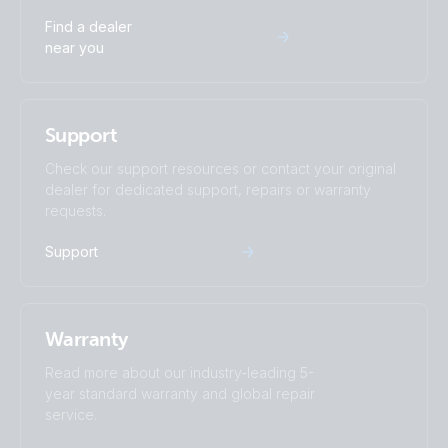
waar nodig
Find a dealer
Heeft vertrouwen bij zowel directie als
near you
medewerkers
Support
Check our support resources or contact your original
Geen puur administratieve HR-functie
dealer for dedicated support, repairs or warranty
requests.
Geen junior HRBP-rol
Geen puur strategische HR Director / CPO-positie
Support
Warranty
Read more about our industry-leading 5-
year standard warranty and global repair
service.