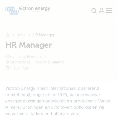
Jobs
HR Manager
HR Manager
For
Full-Time, Fixed-Term
example
Netherlands, Flevoland, Almere
SmartSolar
2 Days Ago
Multiplus-
II
Orion
Victron Energy is een internationaal opererend
XS
familiebedrijf, opgericht in 1975, dat innovatieve
SmartShunt
energieoplossingen ontwikkelt en produceert. Vanuit
Almere, Groningen en Eindhoven ontwikkelen wij
omvormers, laders en batterijen voor