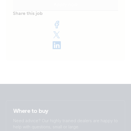
Apply now
Leiden van een HR team
Share this job
Stevig, rustig en zelfstandig
Pro-actief, hands-on én in staat om op
strategisch/tactisch niveau mee te denken
Praktisch ingesteld
Comfortabel met communicatie op alle niveaus en
Where to buy
voor groepen
Need advice? Our highly trained dealers are happy to
Durft duidelijkheid te bieden en “nee” te zeggen
help with questions, small or large.