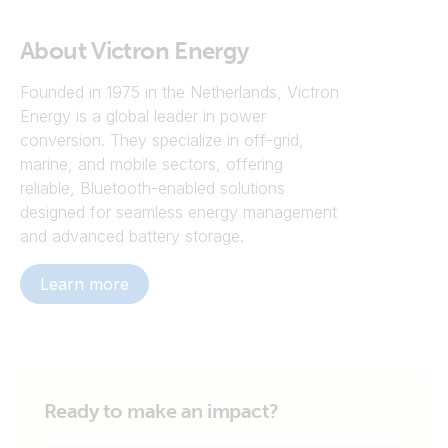
About Victron Energy
Founded in 1975 in the Netherlands, Victron
Energy is a global leader in power
Minimaal HBO werk- en denkniveau
conversion. They specialize in off-grid,
Minimaal 8 jaar brede HR-ervaring, waarvan
marine, and mobile sectors, offering
meerdere jaren in een senior rol[LD4.1][OH4.2]
reliable, Bluetooth-enabled solutions
designed for seamless energy management
Ervaring met ontwikkelen van schaalbare HR-
and advanced battery storage.
structuren in een snelgroeiende internationale
organisatie
Learn more
Gedegen kennis van internationale HR-operatie,
administratie en beleid
Ervaring met het organiseren van high volume
recruitment en onboarding
Ready to make an impact?
‘Technisch inzicht’, ervaring met (het inrichten
van) tooling, data en (Excel) rapportages