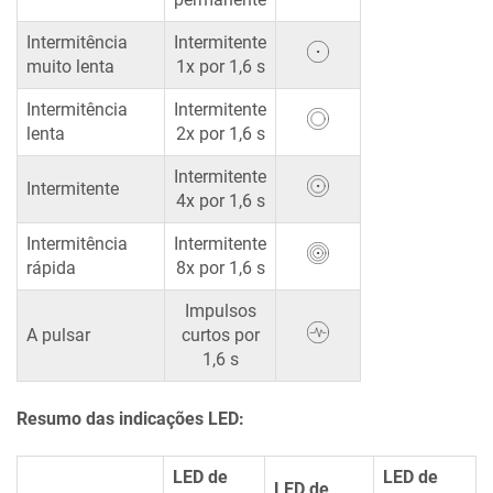
Intermitência
Intermitente
muito lenta
1x por 1,6 s
Intermitência
Intermitente
lenta
2x por 1,6 s
Intermitente
Intermitente
4x por 1,6 s
Intermitência
Intermitente
rápida
8x por 1,6 s
Impulsos
A pulsar
curtos por
1,6 s
Resumo das indicações LED:
LED de
LED de
LED de