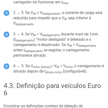
carregador irá funcionar em I
.
máx.
2 → 3: Se V
≤ V
, a corrente de carga será
IN
desligamento
reduzida para impedir que a V
seja inferior à
IN
V
.
desligamento
3 → 4: Se V
< V
durante mais de 1min
IN
desligamento
(t
) “motor desligado” é detetado e o
desligamento
carregamento é desativado. Se V
> V
IN
desligamento
antes t
se esgotar, o carregamento
desligamento
permanece ativado.
4 → 5: Se V
< V
< V
, o carregamento é
início (atraso)
IN
início
ativado depois de t
(configurável).
atraso início
4.3
.
Definição para veículos Euro
6
Encontrar as definições corretas de deteção de