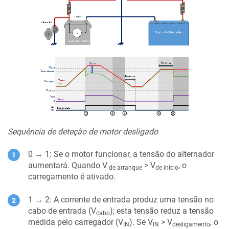
Sequência de deteção de motor desligado
0 → 1: Se o motor funcionar, a tensão do alternador
aumentará. Quando V
> V
, o
de arranque
de início
carregamento é ativado.
1 → 2: A corrente de entrada produz uma tensão no
cabo de entrada (V
); esta tensão reduz a tensão
cabo
medida pelo carregador (V
). Se V
> V
, o
IN
IN
desligamento