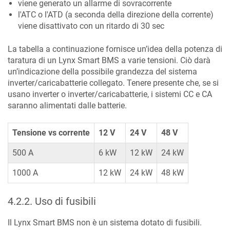
viene generato un allarme di sovracorrente
l'ATC o l'ATD (a seconda della direzione della corrente)
viene disattivato con un ritardo di 30 sec
La tabella a continuazione fornisce un’idea della potenza di
taratura di un Lynx Smart BMS a varie tensioni. Ciò darà
un’indicazione della possibile grandezza del sistema
inverter/caricabatterie collegato. Tenere presente che, se si
usano inverter o inverter/caricabatterie, i sistemi CC e CA
saranno alimentati dalle batterie.
Tensione vs corrente
12 V
24 V
48 V
500 A
6 kW
12 kW
24 kW
1000 A
12 kW
24 kW
48 kW
4.2.2
.
Uso di fusibili
Il Lynx Smart BMS non è un sistema dotato di fusibili.