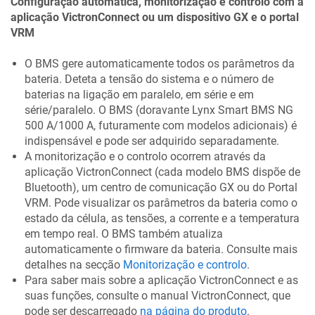
Configuração automática, monitorização e controlo com a
aplicação VictronConnect ou um dispositivo GX e o portal
VRM
O BMS gere automaticamente todos os parâmetros da
bateria. Deteta a tensão do sistema e o número de
baterias na ligação em paralelo, em série e em
série/paralelo. O BMS (doravante Lynx Smart BMS NG
500 A/1000 A, futuramente com modelos adicionais) é
indispensável e pode ser adquirido separadamente.
A monitorização e o controlo ocorrem através da
aplicação VictronConnect (cada modelo BMS dispõe de
Bluetooth), um centro de comunicação GX ou do Portal
VRM. Pode visualizar os parâmetros da bateria como o
estado da célula, as tensões, a corrente e a temperatura
em tempo real. O BMS também atualiza
automaticamente o firmware da bateria. Consulte mais
detalhes na secção
Monitorização e controlo
.
Para saber mais sobre a aplicação VictronConnect e as
suas funções, consulte o manual VictronConnect, que
pode ser descarregado
na página do produto
.