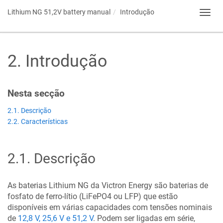
Lithium NG 51,2V battery
manual
Introdução
Toggl
navig
2
.
Introdução
Nesta secção
2.1. Descrição
2.2. Características
2.1
.
Descrição
As baterias Lithium NG da Victron Energy são baterias de
fosfato de ferro-lítio (LiFePO4 ou LFP) que estão
disponíveis em várias capacidades com tensões nominais
de
12,8 V, 25,6 V e 51,2 V
. Podem ser ligadas em série,