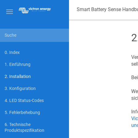
Smart Battery Sense Handb
Toggle
navigation
2
0. Index
Ver
sel
1. Einführung
2. Installation
Bei
3. Konfiguration
Wen
sic
4. LED Status-Codes
Inf
5. Fehlerbehebung
Vi
6. Technische
un
Produktspezifikation