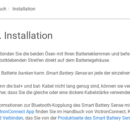
uch
Installation
.
Installation
binden Sie die beiden Ösen mit Ihren Batterieklemmen und befe
bstklebenden Streifen direkt auf dem Batteriegehäuse.
 Batterie
banken
kann
Smart Battery Sense
an jede der einzelne
n die bat+ und bat- Kabel nicht lang genug sind, können sie verl
her, dass Sie die gleiche oder eine dickere Kabelstärke verwende
ormationen zur Bluetooth-Kopplung des Smart Battery Sense mi
ctronConnect App
finden Sie im Handbuch von VictronConnect, K
d Verbinden
, das Sie von der
Produktseite des Smart Battery Se