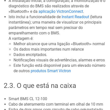
A instalação inicial, a configuração, a monitorização e o
diagnóstico do BMS são realizados através de
«Bluetooth» e da
aplicação VictronConnect
.
Isto inclui a funcionalidade de
Instant Readout
(leitura
instantânea); uma maneira de visualizar os principais
parâmetros em tempo real sem precisar do
emparelhamento com o BMS.
A vantagem é:
Melhor alcance que uma ligação «Bluetooth» normal
Os dados mais importantes num relance
Dados encriptados.
Notificações visuais de advertências, alarmes e erros
Este função está disponível para um elevado número
de outros
produtos Smart Victron
2.3
.
O que está na caixa
Smart BMS CL 12-100
Cabo de aterramento com terminal em olhal de 10 mm
Ficha de dois pinos com circuito de cabo pré-instalado