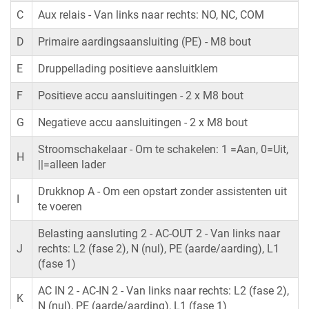
C
Aux relais - Van links naar rechts: NO, NC, COM
D
Primaire aardingsaansluiting (PE) - M8 bout
E
Druppellading positieve aansluitklem
F
Positieve accu aansluitingen - 2 x M8 bout
G
Negatieve accu aansluitingen - 2 x M8 bout
Stroomschakelaar - Om te schakelen: 1 =Aan, 0=Uit,
H
||=alleen lader
Drukknop A - Om een opstart zonder assistenten uit
I
te voeren
Belasting aansluting 2 - AC-OUT 2 - Van links naar
J
rechts: L2 (fase 2), N (nul), PE (aarde/aarding), L1
(fase 1)
AC IN 2 - AC-IN 2 - Van links naar rechts: L2 (fase 2),
K
N (nul), PE (aarde/aarding), L1 (fase 1)