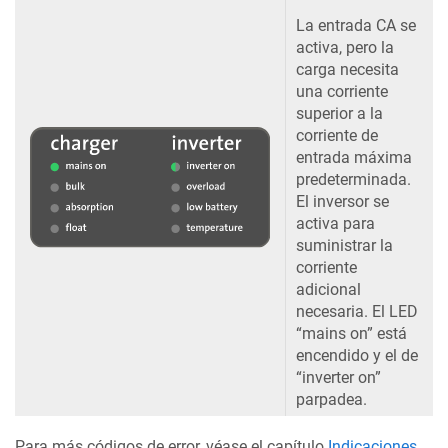
La entrada CA se
activa, pero la
carga necesita
una corriente
superior a la
corriente de
entrada máxima
predeterminada.
El inversor se
activa para
suministrar la
corriente
adicional
necesaria. El LED
“mains on” está
encendido y el de
“inverter on”
parpadea.
Para más códigos de error, véase el capítulo
Indicaciones