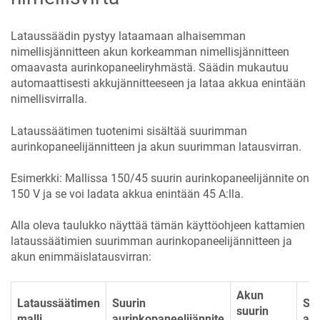
Lataussäädin pystyy lataamaan alhaisemman
nimellisjännitteen akun korkeamman nimellisjännitteen
omaavasta aurinkopaneeliryhmästä. Säädin mukautuu
automaattisesti akkujännitteeseen ja lataa akkua enintään
nimellisvirralla.
Lataussäätimen tuotenimi sisältää suurimman
aurinkopaneelijännitteen ja akun suurimman latausvirran.
Esimerkki: Mallissa 150/45 suurin aurinkopaneelijännite on
150 V ja se voi ladata akkua enintään 45 A:lla.
Alla oleva taulukko näyttää tämän käyttöohjeen kattamien
lataussäätimien suurimman aurinkopaneelijännitteen ja
akun enimmäislatausvirran:
Akun
Lataussäätimen
Suurin
Sov
suurin
malli
aurinkopaneelijännite
akk