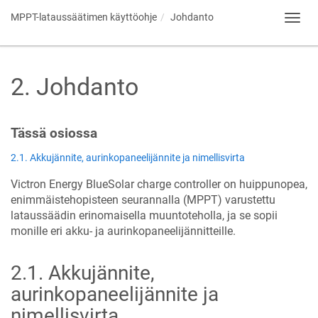
MPPT-lataussäätimen käyttöohje
Johdanto
Toggl
navig
2
.
Johdanto
Tässä osiossa
2.1. Akkujännite, aurinkopaneelijännite ja nimellisvirta
Victron Energy
BlueSolar charge controller
on huippunopea,
enimmäistehopisteen seurannalla (MPPT) varustettu
lataussäädin erinomaisella muuntoteholla, ja se sopii
monille eri akku- ja aurinkopaneelijännitteille.
2.1
.
Akkujännite,
aurinkopaneelijännite ja
nimellisvirta