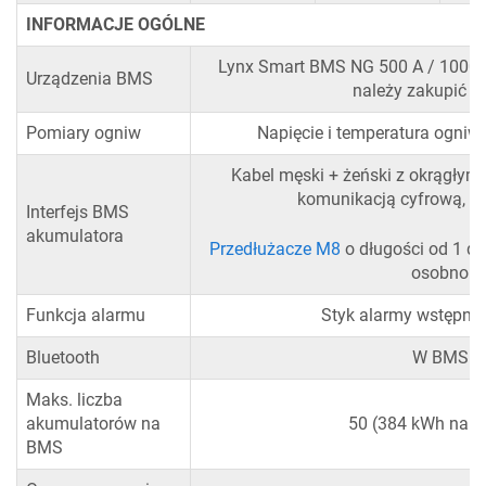
INFORMACJE OGÓLNE
Lynx Smart BMS NG 500 A / 1000 A
Urządzenia BMS
należy zakupić o
Pomiary ogniw
Napięcie i temperatura ogniw
Kabel męski + żeński z okrągłym
komunikacją cyfrową, d
Interfejs BMS
akumulatora
Przedłużacze M8
o długości od 1 d
osobno
Funkcja alarmu
Styk alarmy wstępn
Bluetooth
W BMS
Maks. liczba
akumulatorów na
50 (384 kWh na 
BMS