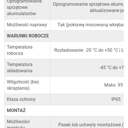
Oprogramowanie
Oprogramowanie sprzętowe akumulat
sprzętowe
aktualizowane pr
akumulatorów
Możliwość naprawy
Tak (pokrywę mocowaną wkrętam
WARUNKI ROBOCZE
Temperatura
Rozładowanie: -20 °C do +50 °C | Ła
robocza
Temperatura
-45 °C do +70
składowania
Wilgotność (bez
Maks. 95 %
skraplania)
Klasa ochrony
IP65
MONTAŻ
Możliwości
Pasek lub uchwyty montażowe (wł
montażu