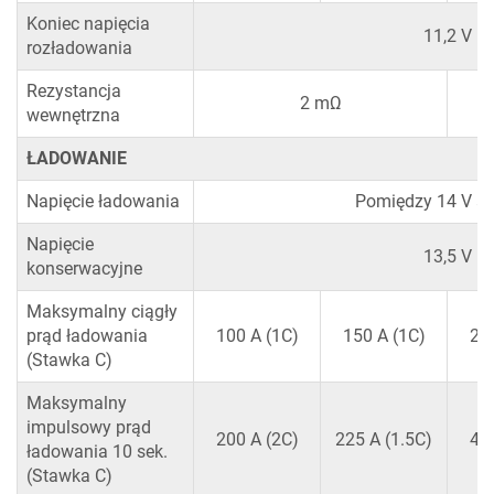
Koniec napięcia
11,2 V
rozładowania
Rezystancja
2 mΩ
wewnętrzna
ŁADOWANIE
Napięcie ładowania
Pomiędzy 14 V a 
Napięcie
13,5 V
konserwacyjne
Maksymalny ciągły
prąd ładowania
100 A (1C)
150 A (1C)
200
(Stawka C)
Maksymalny
impulsowy prąd
200 A (2C)
225 A (1.5C)
400
ładowania 10 sek.
(Stawka C)