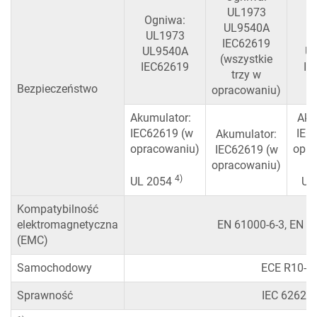
UL1973
Ogniwa:
O
UL9540A
UL1973
U
IEC62619
UL9540A
U
(wszystkie
IEC62619
IE
trzy w
Bezpieczeństwo
opracowaniu)
Akumulator:
Aku
IEC62619 (w
IEC
Akumulator:
opracowaniu)
opra
IEC62619 (w
opracowaniu)
4)
UL 2054
UL
Kompatybilność
elektromagnetyczna
EN 61000-6-3, EN 6
(EMC)
Samochodowy
ECE R10-6
Sprawność
IEC 62620