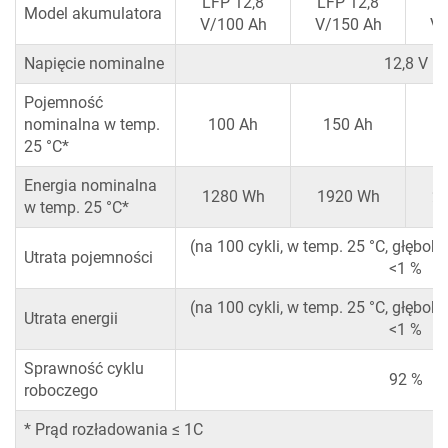
LFP 12,8
LFP 12,8
LF
Model akumulatora
V/100 Ah
V/150 Ah
V/
Napięcie nominalne
12,8 V
Pojemność
nominalna w temp.
100 Ah
150 Ah
2
25 °C*
Energia nominalna
1280 Wh
1920 Wh
2
w temp. 25 °C*
(na 100 cykli, w temp. 25 °C, głębo
Utrata pojemności
<1 %
(na 100 cykli, w temp. 25 °C, głębo
Utrata energii
<1 %
Sprawność cyklu
92 %
roboczego
* Prąd rozładowania ≤ 1C