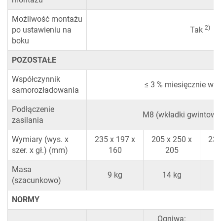
Możliwość montażu
2)
po ustawieniu na
Tak
boku
POZOSTAŁE
Współczynnik
≤ 3 % miesięcznie w t
samorozładowania
Podłączenie
M8 (wkładki gwintowan
zasilania
Wymiary (wys. x
235 x 197 x
205 x 250 x
235
szer. x gł.) (mm)
160
205
Masa
9 kg
14 kg
(szacunkowo)
NORMY
Ogniwa: