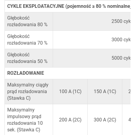
CYKLE EKSPLOATACYJNE (pojemność ≥ 80 % nominalnej)
Głębokość
2500 cykli
rozładowania 80 %
Głębokość
3000 cykli
rozładowania 70 %
Głębokość
5000 cykli
rozładowania 50 %
ROZŁADOWANIE
Maksymalny ciągły
prąd rozładowania
100 A (1C)
150 A (1C)
200
(Stawka C)
Maksymalny
impulsowy prąd
200 A (2C)
300 A (2C)
400
rozładowania 10
sek. (Stawka C)