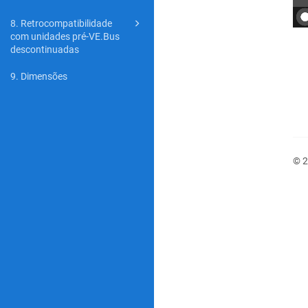
8. Retrocompatibilidade
com unidades pré-VE.Bus
descontinuadas
9. Dimensões
© 2